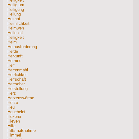
Heiligkeit
Heiligtum
Heiligung
Heilung
Heimat
Heimlichkeit
Heimweh
Hellenist
Helligkeit
Helm
Herausforderung
Herde
Herkunft
Hermes
Herr
Herrenmahl
Herrlichkeit
Herrschaft
Herrscher
Herstellung
Herz
Herzenswärme
Hetze
Heu
Heuchelei
Hexerei
Hieven
Hilfe
Hilfsmaßnahme
Himmel