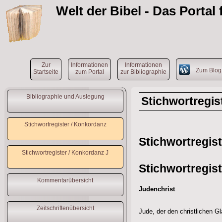
Welt der Bibel
- Das Portal
Zur
Informationen
Informationen
Zum Blo
Startseite
zum Portal
zur Bibliographie
Bibliographie und Auslegung
Stichwortregis
Stichwortregister / Konkordanz
Stichwortregis
Stichwortregister / Konkordanz J
Stichwortregis
Kommentarübersicht
Judenchrist
Zeitschriftenübersicht
Jude, der den christlichen 