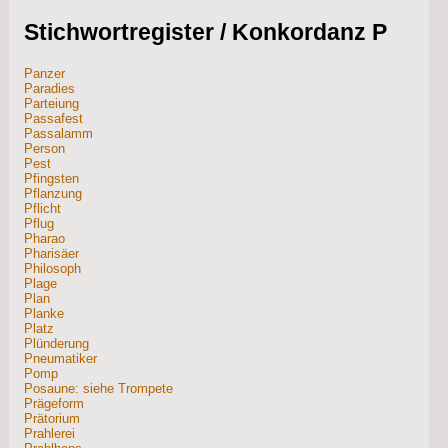
Stichwortregister / Konkordanz P
Panzer
Paradies
Parteiung
Passafest
Passalamm
Person
Pest
Pfingsten
Pflanzung
Pflicht
Pflug
Pharao
Pharisäer
Philosoph
Plage
Plan
Planke
Platz
Plünderung
Pneumatiker
Pomp
Posaune: siehe Trompete
Prägeform
Prätorium
Prahlerei