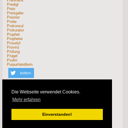
Prahlhans
Predigt
Preis
Preisgabe
Priester
Probe
Prokonsul
Prokurator
Prophet
Prophetie
Proselyt
Provinz
Prüfung
Prügel
Psalm
Purpurhändlerin
twittern
teilen
Die Webseite verwendet Cookies.
Mehr erfahren
info
(
Nach oben
)
Einverstanden!
(
Impressum
) (
Datenschutzhinweise
)