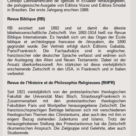
Consejo Latinoamericano de Iglesias in Ecuador herausgegeben,
die portugiesische Ausgabe von Editora Vozes und Editora Sinodal
in Brasilien. Der erste Jahrgang erschien 1988.
Revue Biblique (RB)
RB existiert seit 1892 und ist damit die älteste
bibelwissenschaftliche Zeitschrift. Von 1892-1914 hieß sie Revue
Biblique Internationale. Es handelt sich um das Organ der École
biblique et archéologique francaise de Jérusalem, die 1890
gegründet wurde. Der Vertrieb erfolgt durch Éditions Gabalda,
Paris/Frankreich. Die Fachaufsätze sind in englischer,
französischer oder deutscher Sprache verfasst und widmen sich
der Auslegung des Alten und Neuen Testaments. Dabei ist der
Ansatz überkonfessionell. Am stärksten ist diese vierteljährlich
erscheinende Zeitschrift in den USA, in Frankreich und in Italien
verbreitet.
Revue de l’Histoire et de Philosophie Religieuses (RHPR)
Seit 1921 vierteljährlich von der protestantischen theologischen
Fakultät der Universität Marc Bloch, Strasbourg/Frankreich in
Zusammenarbeit mit den protestantischen theologischen
Fakultäten Paris und Montpellier herausgegebene Zeitschrift. Die
französischsprachigen Beiträge befassen sich mit verschiedenen
theologischen Themen des Christentums, aber auch des mit ihm in
engem Bezug stehenden Judentums und Islams. Trotz der
herausgehobenen Stellung des Protestantismus hat die Zeitschrift
ökumenischen Anspruch. Die Zielgruppe sind Gelehrte, aber auch
Studierende.