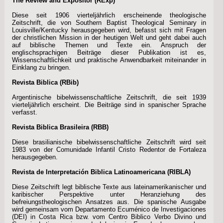
The Review and Expositor (RExp)
Diese seit 1906 vierteljährlich erscheinende theologische
Zeitschrift, die von Southern Baptist Theological Seminary in
Louisville/Kentucky herausgegeben wird, befasst sich mit Fragen
der christlichen Mission in der heutigen Welt und geht dabei auch
auf biblische Themen und Texte ein. Anspruch der
englischsprachigen Beiträge dieser Publikation ist es,
Wissenschaftlichkeit und praktische Anwendbarkeit miteinander in
Einklang zu bringen.
Revista Biblica (RBib)
Argentinische bibelwissenschaftliche Zeitschrift, die seit 1939
vierteljährlich erscheint. Die Beiträge sind in spanischer Sprache
verfasst.
Revista Biblica Brasileira (RBB)
Diese brasilianische bibelwissenschaftliche Zeitschrift wird seit
1983 von der Comunidade Infantil Cristo Redentor de Fortaleza
herausgegeben.
Revista de Interpretación Biblica Latinoamericana (RIBLA)
Diese Zeitschrift legt biblische Texte aus lateinamerikanischer und
karibischer Perspektive unter Heranziehung des
befreiungstheologischen Ansatzes aus. Die spanische Ausgabe
wird gemeinsam vom Departamento Ecuménico de Investigaciones
(DEI) in Costa Rica bzw. vom Centro Biblico Verbo Divino und