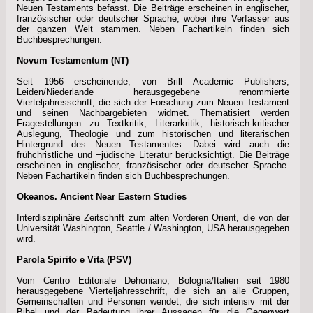
Neuen Testaments befasst. Die Beiträge erscheinen in englischer,
französischer oder deutscher Sprache, wobei ihre Verfasser aus
der ganzen Welt stammen. Neben Fachartikeln finden sich
Buchbesprechungen.
Novum Testamentum (NT)
Seit 1956 erscheinende, von Brill Academic Publishers,
Leiden/Niederlande herausgegebene renommierte
Vierteljahresschrift, die sich der Forschung zum Neuen Testament
und seinen Nachbargebieten widmet. Thematisiert werden
Fragestellungen zu Textkritik, Literarkritik, historisch-kritischer
Auslegung, Theologie und zum historischen und literarischen
Hintergrund des Neuen Testamentes. Dabei wird auch die
frühchristliche und −jüdische Literatur berücksichtigt. Die Beiträge
erscheinen in englischer, französischer oder deutscher Sprache.
Neben Fachartikeln finden sich Buchbesprechungen.
Okeanos. Ancient Near Eastern Studies
Interdisziplinäre Zeitschrift zum alten Vorderen Orient, die von der
Universität Washington, Seattle / Washington, USA herausgegeben
wird.
Parola Spirito e Vita (PSV)
Vom Centro Editoriale Dehoniano, Bologna/Italien seit 1980
herausgegebene Vierteljahresschrift, die sich an alle Gruppen,
Gemeinschaften und Personen wendet, die sich intensiv mit der
Bibel und der Bedeutung ihrer Aussagen für die Gegenwart