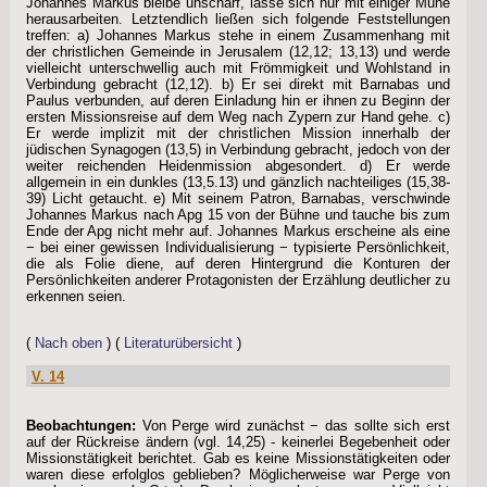
Johannes Markus bleibe unscharf, lasse sich nur mit einiger Mühe
herausarbeiten. Letztendlich ließen sich folgende Feststellungen
treffen: a) Johannes Markus stehe in einem Zusammenhang mit
der christlichen Gemeinde in Jerusalem (12,12; 13,13) und werde
vielleicht unterschwellig auch mit Frömmigkeit und Wohlstand in
Verbindung gebracht (12,12). b) Er sei direkt mit Barnabas und
Paulus verbunden, auf deren Einladung hin er ihnen zu Beginn der
ersten Missionsreise auf dem Weg nach Zypern zur Hand gehe. c)
Er werde implizit mit der christlichen Mission innerhalb der
jüdischen Synagogen (13,5) in Verbindung gebracht, jedoch von der
weiter reichenden Heidenmission abgesondert. d) Er werde
allgemein in ein dunkles (13,5.13) und gänzlich nachteiliges (15,38-
39) Licht getaucht. e) Mit seinem Patron, Barnabas, verschwinde
Johannes Markus nach Apg 15 von der Bühne und tauche bis zum
Ende der Apg nicht mehr auf. Johannes Markus erscheine als eine
− bei einer gewissen Individualisierung − typisierte Persönlichkeit,
die als Folie diene, auf deren Hintergrund die Konturen der
Persönlichkeiten anderer Protagonisten der Erzählung deutlicher zu
erkennen seien.
(
Nach oben
) (
Literaturübersicht
)
V. 14
Beobachtungen:
Von Perge wird zunächst − das sollte sich erst
auf der Rückreise ändern (vgl. 14,25) - keinerlei Begebenheit oder
Missionstätigkeit berichtet. Gab es keine Missionstätigkeiten oder
waren diese erfolglos geblieben? Möglicherweise war Perge von