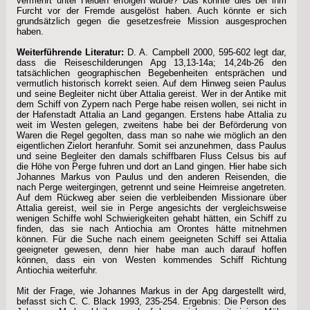
vermehrt unter Heiden erfolgen würde? Das könnte dies bei ihm
Furcht vor der Fremde ausgelöst haben. Auch könnte er sich
grundsätzlich gegen die gesetzesfreie Mission ausgesprochen
haben.
Weiterführende Literatur:
D. A. Campbell 2000, 595-602 legt dar,
dass die Reiseschilderungen Apg 13,13-14a; 14,24b-26 den
tatsächlichen geographischen Begebenheiten entsprächen und
vermutlich historisch korrekt seien. Auf dem Hinweg seien Paulus
und seine Begleiter nicht über Attalia gereist. Wer in der Antike mit
dem Schiff von Zypern nach Perge habe reisen wollen, sei nicht in
der Hafenstadt Attalia an Land gegangen. Erstens habe Attalia zu
weit im Westen gelegen, zweitens habe bei der Beförderung von
Waren die Regel gegolten, dass man so nahe wie möglich an den
eigentlichen Zielort heranfuhr. Somit sei anzunehmen, dass Paulus
und seine Begleiter den damals schiffbaren Fluss Celsus bis auf
die Höhe von Perge fuhren und dort an Land gingen. Hier habe sich
Johannes Markus von Paulus und den anderen Reisenden, die
nach Perge weitergingen, getrennt und seine Heimreise angetreten.
Auf dem Rückweg aber seien die verbleibenden Missionare über
Attalia gereist, weil sie in Perge angesichts der vergleichsweise
wenigen Schiffe wohl Schwierigkeiten gehabt hätten, ein Schiff zu
finden, das sie nach Antiochia am Orontes hätte mitnehmen
können. Für die Suche nach einem geeigneten Schiff sei Attalia
geeigneter gewesen, denn hier habe man auch darauf hoffen
können, dass ein von Westen kommendes Schiff Richtung
Antiochia weiterfuhr.
Mit der Frage, wie Johannes Markus in der Apg dargestellt wird,
befasst sich C. C. Black 1993, 235-254. Ergebnis: Die Person des