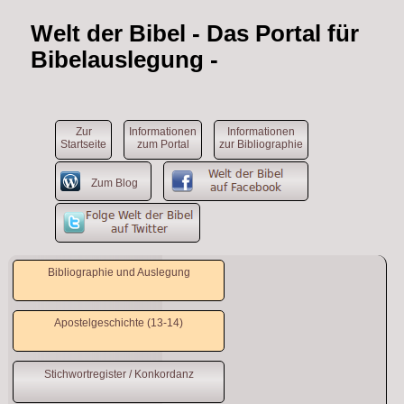
Welt der Bibel
- Das Portal für
Bibelauslegung -
Zur
Informationen
Informationen
Startseite
zum Portal
zur Bibliographie
Zum Blog
Bibliographie und Auslegung
Apostelgeschichte (13-14)
Stichwortregister / Konkordanz