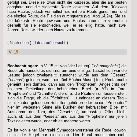
gefolgt sei. Diese sei zwar nicht die kürzeste, aber die am besten
gangbare und die sicherste Route gewesen. Auf dem Rückweg
habe Paulus jedoch vermutlich die mittlere Route genommen und
die einzige Route, die Pisidien durchquerte (vgl. Apg 14,24). Sie sei
die kürzeste Route gewesen und Paulus habe sich vermutlich
deshalb für sie entschieden, weil er es eilig hatte, nach zwei
Jahren Reise wieder nach Hause zu kommen.
(
Nach oben
) (
Literaturübersicht
)
V. 15
Beobachtungen:
In V. 15 ist von "der Lesung“ ("
hê anagnôsis
“) die
Rede, als handele es sich nur um eine einzige. Tatsächlich war die
Lesung jedoch zweigeteilt: zunächst wurde aus dem "Gesetz“
("
nomos
“) gelesen, womit die fünf Bücher Mose (Tora; Pentateuch)
gemeint sein dürften, dann aus den "Propheten“. Angesichts der
üblichen Dreiteilung der hebräischen Bibel (= AT) in Tora,
"Propheten“ und "Schriften“, die u. a. die Psalmen umfassen, stellt
sich die Frage, ob die "Schriften“ − zumindest an diesem Tag -
nicht zu den gelesenen Schriften gehörten oder ob die "Propheten“
hier im weitesten Sinne alle Bücher der hebräischen Bibel mit
Ausnahme der Tora, des "Gesetzes“, umfassten. Offen bleibt
auch, ob aus dem "Gesetz“ und aus den "Propheten“ nur je ein
Text gelesen wurde, oder ob es mehrere waren.
Es ist von einer Mehrzahl Synagogenvorsteher die Rede, obwohl
es in der Regel nur einen gab. Der Plural muss aber nicht