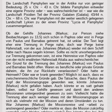
Die Landschaft Pamphylien war in der Antike nur von geringer
Bedeutung. 25 v. Chr. − 43 n. Chr. bildete Pamphylien entweder
eine eigene Provinz oder − was wahrscheinlicher ist − war wie die
Landschaft Pisidien Teil der Provinz Galatien (Galatia). 43/44 n.
Chr. − 68 n. Chr. war Pamphylien mit der weiter westlich gelegenen
Landschaft Lykien zu der einen Provinz "Lycia et Pamphylia“
zusammengefasst.
Ob der Gehilfe Johannes (Markus; zur Person siehe
Beobachtungen zu 13,5) sich schon in Paphos oder erst in Perge
von Paulus und Barnabas getrennt hat, ist unklar. Der Text legt
eher eine Trennung in Perge nahe, doch war Perge keine
Hafenstadt, von der aus Johannes (Markus) wieder mit dem Schiff
hätte nach Hause segeln können. Sollte es nicht unvorhergesehen
zur Trennung gekommen sein, ist eine Heimreise von Paphos oder
von der nicht erwähnten Hafenstadt Attalia aus wahrscheinlicher.
Der Grund für die Trennung des Johannes (Markus) von Paulus
und Barnabas bleibt offen. Waren es berufliche oder private Gründe
daheim, die ihn zur Rückkehr veranlassten? Oder hatte er
Heimweh? Oder war er krank geworden? Möglich ist auch, dass es
zwischenmenschliche Gründe gab. Die Tatsache, dass Paulus der
Kopf der Missionarsgruppe geworden war, könnte Johannes
(Markus) nicht gefallen haben. Auch könnte er es satt gehabt
haben, selbst nur Gehilfe gewesen und damit den anderen
Missionaren untergeordnet gewesen zu sein. Vielleicht hatte die
Trennung aber auch weniger etwas mit der Missionarsgruppe an
sich als vielmehr mit der Mission und deren Umständen zu tun.
War Johannes (Markus) die Missionsreise und −arbeit zu
anstrengend geworden? Oder merkte er, dass die Mission zukünftig