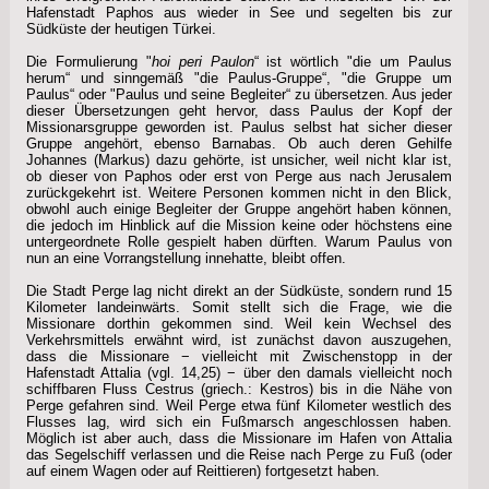
Hafenstadt Paphos aus wieder in See und segelten bis zur
Südküste der heutigen Türkei.
Die Formulierung "
hoi peri Paulon
“ ist wörtlich "die um Paulus
herum“ und sinngemäß "die Paulus-Gruppe“, "die Gruppe um
Paulus“ oder "Paulus und seine Begleiter“ zu übersetzen. Aus jeder
dieser Übersetzungen geht hervor, dass Paulus der Kopf der
Missionarsgruppe geworden ist. Paulus selbst hat sicher dieser
Gruppe angehört, ebenso Barnabas. Ob auch deren Gehilfe
Johannes (Markus) dazu gehörte, ist unsicher, weil nicht klar ist,
ob dieser von Paphos oder erst von Perge aus nach Jerusalem
zurückgekehrt ist. Weitere Personen kommen nicht in den Blick,
obwohl auch einige Begleiter der Gruppe angehört haben können,
die jedoch im Hinblick auf die Mission keine oder höchstens eine
untergeordnete Rolle gespielt haben dürften. Warum Paulus von
nun an eine Vorrangstellung innehatte, bleibt offen.
Die Stadt Perge lag nicht direkt an der Südküste, sondern rund 15
Kilometer landeinwärts. Somit stellt sich die Frage, wie die
Missionare dorthin gekommen sind. Weil kein Wechsel des
Verkehrsmittels erwähnt wird, ist zunächst davon auszugehen,
dass die Missionare − vielleicht mit Zwischenstopp in der
Hafenstadt Attalia (vgl. 14,25) − über den damals vielleicht noch
schiffbaren Fluss Cestrus (griech.: Kestros) bis in die Nähe von
Perge gefahren sind. Weil Perge etwa fünf Kilometer westlich des
Flusses lag, wird sich ein Fußmarsch angeschlossen haben.
Möglich ist aber auch, dass die Missionare im Hafen von Attalia
das Segelschiff verlassen und die Reise nach Perge zu Fuß (oder
auf einem Wagen oder auf Reittieren) fortgesetzt haben.