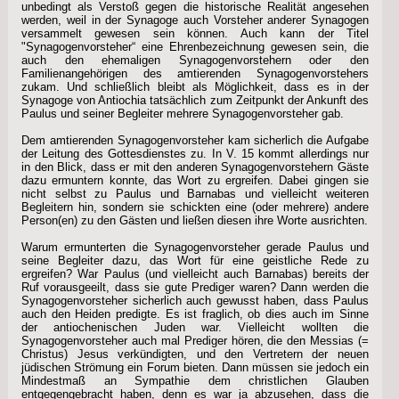
unbedingt als Verstoß gegen die historische Realität angesehen
werden, weil in der Synagoge auch Vorsteher anderer Synagogen
versammelt gewesen sein können. Auch kann der Titel
"Synagogenvorsteher“ eine Ehrenbezeichnung gewesen sein, die
auch den ehemaligen Synagogenvorstehern oder den
Familienangehörigen des amtierenden Synagogenvorstehers
zukam. Und schließlich bleibt als Möglichkeit, dass es in der
Synagoge von Antiochia tatsächlich zum Zeitpunkt der Ankunft des
Paulus und seiner Begleiter mehrere Synagogenvorsteher gab.
Dem amtierenden Synagogenvorsteher kam sicherlich die Aufgabe
der Leitung des Gottesdienstes zu. In V. 15 kommt allerdings nur
in den Blick, dass er mit den anderen Synagogenvorstehern Gäste
dazu ermuntern konnte, das Wort zu ergreifen. Dabei gingen sie
nicht selbst zu Paulus und Barnabas und vielleicht weiteren
Begleitern hin, sondern sie schickten eine (oder mehrere) andere
Person(en) zu den Gästen und ließen diesen ihre Worte ausrichten.
Warum ermunterten die Synagogenvorsteher gerade Paulus und
seine Begleiter dazu, das Wort für eine geistliche Rede zu
ergreifen? War Paulus (und vielleicht auch Barnabas) bereits der
Ruf vorausgeeilt, dass sie gute Prediger waren? Dann werden die
Synagogenvorsteher sicherlich auch gewusst haben, dass Paulus
auch den Heiden predigte. Es ist fraglich, ob dies auch im Sinne
der antiochenischen Juden war. Vielleicht wollten die
Synagogenvorsteher auch mal Prediger hören, die den Messias (=
Christus) Jesus verkündigten, und den Vertretern der neuen
jüdischen Strömung ein Forum bieten. Dann müssen sie jedoch ein
Mindestmaß an Sympathie dem christlichen Glauben
entgegengebracht haben, denn es war ja abzusehen, dass die