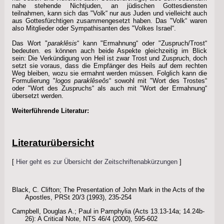
nahe stehende Nichtjuden, an jüdischen Gottesdiensten
teilnahmen, kann sich das "Volk“ nur aus Juden und vielleicht auch
aus Gottesfürchtigen zusammengesetzt haben. Das "Volk“ waren
also Mitglieder oder Sympathisanten des "Volkes Israel“.
Das Wort "
paraklêsis
“ kann "Ermahnung“ oder "Zuspruch/Trost“
bedeuten. es können auch beide Aspekte gleichzeitig im Blick
sein: Die Verkündigung von Heil ist zwar Trost und Zuspruch, doch
setzt sie voraus, dass die Empfänger des Heils auf dem rechten
Weg bleiben, wozu sie ermahnt werden müssen. Folglich kann die
Formulierung "
logos paraklêseôs
“ sowohl mit "Wort des Trostes“
oder "Wort des Zuspruchs“ als auch mit "Wort der Ermahnung“
übersetzt werden.
Weiterführende Literatur:
Literaturübersicht
[
Hier geht es zur Übersicht der Zeitschriftenabkürzungen
]
Black, C. Clifton; The Presentation of John Mark in the Acts of the
Apostles, PRSt 20/3 (1993), 235-254
Campbell, Douglas A.; Paul in Pamphylia (Acts 13.13-14a; 14.24b-
26): A Critical Note, NTS 46/4 (2000), 595-602