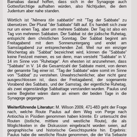
Barnabas darauf hoffen, dass sich in der Synagoge auch
Gottesfürchtige aufhalten würden, also Nichtjuden, die dem
Judentum aber nahe standen.
Wörtlich ist "
hêmera tôn sabbatôn
“ mit "Tag der Sabbate“ zu
übersetzen. Der Plural "der Sabbate“ fällt auf. Es handelt sich zwar
nur um einen Tag, aber um mehrere Sabbate. Der Tag ist also ein
Tag von mehreren Sabbaten. Der Sabbat ist der jüdische Ruhetag,
entspricht dem christlichen Sonntag. Der Sabbat beginnt am
Freitagabend mit dem Sonnenuntergang und endet am
Samstagabend zur entsprechenden Zeit. Weil nur ein einziger
Wochentag als "Sabbat“ bezeichnet wird, können die "Sabbate“
keine Festzeit meinen, es sei denn, man versteht "Sabbate“ in V.
14 im Sinne von "Ruhetage“. Am ehesten ist anzunehmen, dass
"Sabbate“ in V. 14 die Gesamtzahl der Sabbate meint, von denen
der genannte Tag einer ist. "Tag der Sabbate“ wäre somit im Sinne
von "Sabbat“ zu verstehen. Unwahrscheinlicher, aber nicht ganz
ausgeschlossen ist, dass der Freitagabend, der sogenannte
Vorabend des Sabbats, und der Samstag, der eigentliche Ruhetag,
als zwei eigenständige Sabbattage verstanden wurden. Paulus und
seine Begleiter wären dann an einem der beiden Tage in die
Synagoge gegangen.
Weiterführende Literatur:
M. Wilson 2009, 471-483 geht der Frage
nach, welche Route Paulus auf dem Weg von Perge nach
Antiochia in Pisidien genommen haben könnte. Er untersucht drei
Routen (östliche, mittlere und westliche Route), die als
Möglichkeiten in die Diskussion eingebracht worden seien, auf
geographische und historische Gesichtspunkte hin. Ergebnis:
Paulus habe die westliche Route genommen, die der Via Sebaste