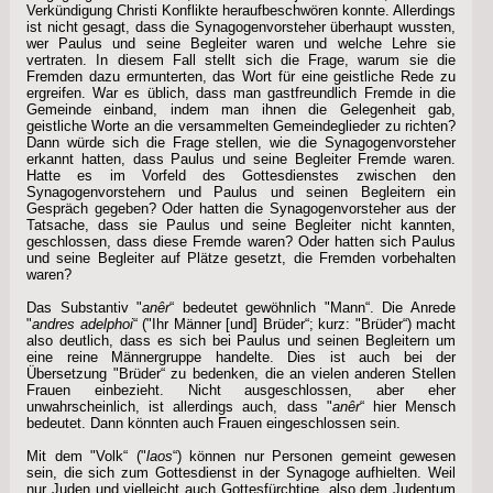
Verkündigung Christi Konflikte heraufbeschwören konnte. Allerdings
ist nicht gesagt, dass die Synagogenvorsteher überhaupt wussten,
wer Paulus und seine Begleiter waren und welche Lehre sie
vertraten. In diesem Fall stellt sich die Frage, warum sie die
Fremden dazu ermunterten, das Wort für eine geistliche Rede zu
ergreifen. War es üblich, dass man gastfreundlich Fremde in die
Gemeinde einband, indem man ihnen die Gelegenheit gab,
geistliche Worte an die versammelten Gemeindeglieder zu richten?
Dann würde sich die Frage stellen, wie die Synagogenvorsteher
erkannt hatten, dass Paulus und seine Begleiter Fremde waren.
Hatte es im Vorfeld des Gottesdienstes zwischen den
Synagogenvorstehern und Paulus und seinen Begleitern ein
Gespräch gegeben? Oder hatten die Synagogenvorsteher aus der
Tatsache, dass sie Paulus und seine Begleiter nicht kannten,
geschlossen, dass diese Fremde waren? Oder hatten sich Paulus
und seine Begleiter auf Plätze gesetzt, die Fremden vorbehalten
waren?
Das Substantiv "
anêr
“ bedeutet gewöhnlich "Mann“. Die Anrede
"
andres adelphoi
“ ("Ihr Männer [und] Brüder“; kurz: "Brüder“) macht
also deutlich, dass es sich bei Paulus und seinen Begleitern um
eine reine Männergruppe handelte. Dies ist auch bei der
Übersetzung "Brüder“ zu bedenken, die an vielen anderen Stellen
Frauen einbezieht. Nicht ausgeschlossen, aber eher
unwahrscheinlich, ist allerdings auch, dass "
anêr
“ hier Mensch
bedeutet. Dann könnten auch Frauen eingeschlossen sein.
Mit dem "Volk“ ("
laos
“) können nur Personen gemeint gewesen
sein, die sich zum Gottesdienst in der Synagoge aufhielten. Weil
nur Juden und vielleicht auch Gottesfürchtige, also dem Judentum