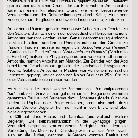
vornherein nur als Ort der Durchreise geplant gewesen. Vielleicht
gab es aber auch einen Grund, der zur Eile mahnte. Am ehesten
wäre an einen klimatischen Grund wie eine bevorstehende
Verschlechterung der Reisebedingungen durch Kälte, Hitze oder
Regen, der die Bergflüsse anschwellen lassen konnte, zu denken.
Antiochia in Pisidien gehörte ebenso wie Antiochia am Orontes zu
den Städten, die nach einem der seleukidischen Herrscher namens
Antiochus benannt worden waren. Genau genommen lag Antiochia
nicht in Pisidien, sondern in Phrygien nahe an der Grenze zu
Pisidien. Insofern müsste es eigentlich "
Antiocheia pros Pisidian
“
("Antiochia bei Pisidien“) statt "
Antiocheia tês Pisidias
“ ("Antiochia
in Pisidien“) heißen. In Phrygien gab es eine weitere Stadt namens
Antiochia, nämlich Antochia am Mäander. Zur Zeit der von der Apg
berichteten Geschehnisse gehörte die Landschaft Phrygien zur
Provinz Galatien. Antiochia in Pisidien war von einem römischen
Lebensstil geprägt, war es doch von Kaiser Augustus 25 v. Chr. zu
einer Veteranenkolonie erhoben worden.
Es stellt sich die Frage, welche Personen das Personalpronomen
"sie“ umfasst. Ganz sicher gehören die im Folgenden weiterhin
genannten Paulus und Barnabas dazu. Johannes (Markus) hat die
beiden in Paphos oder Perge verlassen, kann also nicht dazu
zählen. Weitere Begleiter kommen nicht in den Blick, sind aber
nicht ausgeschlossen.
Es fällt auf, dass Paulus und Barnabas (und vielleicht weitere
Begleiter) wie selbstverständlich in die Synagoge gingen.
Vermutlich hegten sie von vornherein Predigtabsichten, denn die
Verheißung des Messias (= Christus) war ja an das Volk Israel,
also an die Juden, gerichtet. Außerdem konnten Paulus und