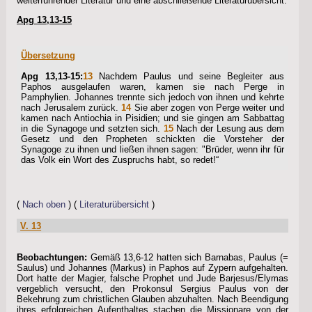
weiterführender Literatur und eine abschließende Literaturübersicht.
Apg 13,13-15
Übersetzung
Apg 13,13-15:
13
Nachdem Paulus und seine Begleiter aus
Paphos ausgelaufen waren, kamen sie nach Perge in
Pamphylien. Johannes trennte sich jedoch von ihnen und kehrte
nach Jerusalem zurück.
14
Sie aber zogen von Perge weiter und
kamen nach Antiochia in Pisidien; und sie gingen am Sabbattag
in die Synagoge und setzten sich.
15
Nach der Lesung aus dem
Gesetz und den Propheten schickten die Vorsteher der
Synagoge zu ihnen und ließen ihnen sagen: "Brüder, wenn ihr für
das Volk ein Wort des Zuspruchs habt, so redet!“
(
Nach oben
) (
Literaturübersicht
)
V. 13
Beobachtungen:
Gemäß 13,6-12 hatten sich Barnabas, Paulus (=
Saulus) und Johannes (Markus) in Paphos auf Zypern aufgehalten.
Dort hatte der Magier, falsche Prophet und Jude Barjesus/Elymas
vergeblich versucht, den Prokonsul Sergius Paulus von der
Bekehrung zum christlichen Glauben abzuhalten. Nach Beendigung
ihres erfolgreichen Aufenthaltes stachen die Missionare von der