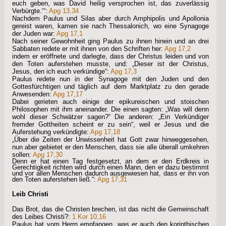
euch geben, was David heilig versprochen ist, das zuverlässig
Verbürgte.‘“:
Apg 13,34
Nachdem Paulus und Silas aber durch Amphipolis und Apollonia
gereist waren, kamen sie nach Thessalonich, wo eine Synagoge
der Juden war:
Apg 17,1
Nach seiner Gewohnheit ging Paulus zu ihnen hinein und an drei
Sabbaten redete er mit ihnen von den Schriften her:
Apg 17,2
indem er eröffnete und darlegte, dass der Christus leiden und von
den Toten auferstehen musste, und: „Dieser ist der Christus,
Jesus, den ich euch verkündige“:
Apg 17,3
Paulus redete nun in der Synagoge mit den Juden und den
Gottesfürchtigen und täglich auf dem Marktplatz zu den gerade
Anwesenden:
Apg 17,17
Dabei gerieten auch einige der epikureischen und stoischen
Philosophen mit ihm aneinander. Die einen sagten: „Was will denn
wohl dieser Schwätzer sagen?“ Die anderen: „Ein Verkündiger
fremder Gottheiten scheint er zu sein“, weil er Jesus und die
Auferstehung verkündigte:
Apg 17,18
„Über die Zeiten der Unwissenheit hat Gott zwar hinweggesehen,
nun aber gebietet er den Menschen, dass sie alle überall umkehren
sollen:
Apg 17,30
Denn er hat einen Tag festgesetzt, an dem er den Erdkreis in
Gerechtigkeit richten wird durch einen Mann, den er dazu bestimmt
und vor allen Menschen dadurch ausgewiesen hat, dass er ihn von
den Toten auferstehen ließ.“:
Apg 17,31
Leib Christi
Das Brot, das die Christen brechen, ist das nicht die Gemeinschaft
des Leibes Christi?:
1 Kor 10,16
Paulus hat vom Herrn empfangen, was er auch den korinthischen