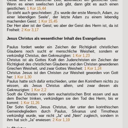
Wenn es einen seelischen Leib gibt, dann gibt es auch einen
geistlichen:
1 Kor 15,44
So steht auch geschrieben: „Es wurde der erste Mensch, Adam, zu
einer lebendigen Seele“, der letzte Adam zu einem lebendig
machenden Geist:
1 Kor 15,45
Der Herr aber ist der Geist; wo aber der Geist des Herrn ist, da ist
Freiheit:
2 Kor 3,17
Jesus Christus als wesentlicher Inhalt des Evangeliums
Paulus fordert weder ein Zeichen der Richtigkeit christlichen
Glaubens noch sucht er menschliche Weisheit, sondern er
verkündigt Christus, den Gekreuzigten:
1 Kor 1,23
Christus ist als Gottes Kraft den Judenchristen ein Zeichen der
Richtigkeit des christlichen Glaubens und den Christen gewordenen
Griechen Weisheit, und zwar Gottes Weisheit:
1 Kor 1,24
Christus Jesus ist den Christen zur Weisheit geworden von Gott
her:
1 Kor 1,30
Paulus hatte sich dafür entschieden, unter den Korinthern nichts zu
wissen, als Jesus Christus allein, und zwar diesen als
Gekreuzigten:
1 Kor 2,2
Sooft die Christen von dem eucharistischen Brot essen und aus
dem Becher trinken, verkündigen sie den Tod des Herrn, bis er
kommt:
1 Kor 11,26
Der Sohn Gottes, Jesus Christus, der unter den korinthischen
Gemeindegliedern durch Paulus, Silvanus und Timotheus
verkündigt wurde, war nicht „Ja“ und „Nein“ zugleich, sondern in
ihm hat sich „Ja“ erwiesen:
2 Kor 1,19