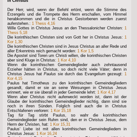
in Christus
Der Herr, wird, wenn der Befehl ertönt, wenn die Stimme des
Erzengels und die Trompete des Herrn erschallen, vom Himmel
herabkommen und die in Christus Gestorbenen werden zuerst
auferstehen.:
1 Thess 4,16
Wille Gottes in Christus Jesus an den Thessalonicher Christen:
1
Thess 5,18
Die korinthischen Christen sind von Gott her in Christus Jesus:
1
Kor 1,30
Die korinthischen Christen sind in Jesus Christus an aller Rede und
aller Erkenntnis reich gemacht worden:
1 Kor 1,5
Die Apostel sind Toren um Christi willen, die korinthischen Christen
aber sind Kluge in Christus:
1 Kor 4,10
Wenn die korinthischen Gemeindeglieder auch zehntausend
Erzieher hätten in Christus, so doch nicht viele Väter; denn in
Christus Jesus hat
Paulus
sie durch das Evangelium gezeugt:
1
Kor 4,15
Paulus hat Timotheus zu den korinthischen Gemeindegliedern
gesandt, damit er sie an seine Weisungen in Christus Jesus
erinnert, wie er sie überall in jeder Gemeinde lehrt:
1 Kor 4,17
Wenn aber Christus nicht auferweckt worden ist, dann ist der
Glaube der korinthischen Gemeindeglieder nichtig, dann sind sie
noch in ihren Sünden. Folglich sind auch die in Christus
Entschlafenen verloren:
1 Kor 15,18
Tag für Tag stirbt Paulus, so wahr die korinthischen
Gemeindeglieder sein Ruhm sind, den er in Christus Jesus, dem
Herrn der Christen, hat:
1 Kor 15,31
Paulus‘ Liebe ist mit allen korinthischen Gemeindegliedern in
Christus Jesus:
1 Kor 16,24