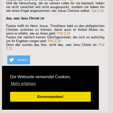
Und die Versuchung, die an seinem Leibe für sie bestand, haben
sie nicht verachtet und nicht ausgespuckt, sondern sie haben ihn
wie einen Engel angenommen, wie Jesus Christus selbst:
Gal 4,14
das, was Jesu Christi ist
Paulus hofft im Herrn Jesus, Timotheus bald zu den philippischen
Christen schicken zu können, damit auch er frohen Mutes ist,
wenn er erfährt, wie es ihnen geht:
Phil 2,19
Paulus hat nämlich keinen Gleichgesinnten, der sich so aufrichtig
um ihr Ergehen sorgen wird:
Phil 2,20
Denn alle suchen das Ihre, nicht das, was Jesu Christi ist:
Phil
2,21
twittern
teilen
Die Webseite verwendet Cookies.
Mehr erfahren
info
(
Nach oben
)
Einverstanden!
(
Impressum
) (
Datenschutzhinweise
)