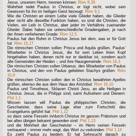
Jesus, unserem Herrn, trennen können:
Röm 8,39
Wahrheit redet Paulus in Christus, er lügt nicht, wobei sein
Gewissen für ihn im heiligen Geist bezeugt:
Röm 9,1
Wie die Christen an einem Leibe viele Glieder haben, die Glieder
aber nicht alle dieselbe Funktion haben, so sind die Christen, die
Vielen, ein Leib in Christus, aber jeder im Verhältnis zueinander
Glieder. Dabei haben sie unterschiedliche Gnadengaben, je nach
der ihnen verliehenen Gnade:
Röm 12,5
Paulus hat den Ruhm in Christus Jesus bei dem, was er für Gott
tut:
Röm 15,17
Die römischen Christen sollen Prisca und Aquila grüßen, Paulus‘
Mitarbeiter in Christus Jesus, die für sein Leben ihren Kopf
hingehalten haben, denen nicht nur er dankbar ist, sondern auch
alle Gemeinden der Heiden -, und ihre Hausgemeinde:
Röm 16,3
Die römischen Christen sollen Urbanus, den Mitarbeiter von Paulus
in Christus, und den von Paulus geliebten Stachys grüßen:
Röm
16,9
Die römischen Christen sollen den in Christus bewährten Apelles
grüßen, ebenso die aus dem Haus des Aristobul:
Röm 16,10
Paulus und Timotheus, Sklaven Christi Jesu, an alle Heiligen in
Christus Jesus, die in Philippi sind, samt Aufsehern und Dienern:
Phil 1,1
Wissen lassen will Paulus die philippischen Christen, die
Geschwister, dass seine Lage eher zum Fortschritt des
Evangeliums geführt hat:
Phil 1,12
so dass seine Fesseln in/durch Christus im ganzen Prätorium und
bei allen übrigen bekannt geworden sind:
Phil 1,13
und die Mehrheit der Geschwister – im Herrn seinen Fesseln
vertrauend – immer mehr wagt, das Wort zu verkünden:
Phil 1,14
Es zieht Paulus zu beidem: Er hat Sehnsucht danach zu