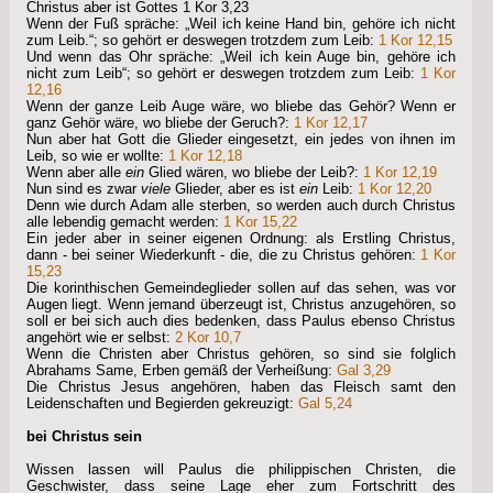
Christus aber ist Gottes 1 Kor 3,23
Wenn der Fuß spräche: „Weil ich keine Hand bin, gehöre ich nicht
zum Leib.“; so gehört er deswegen trotzdem zum Leib:
1 Kor 12,15
Und wenn das Ohr spräche: „Weil ich kein Auge bin, gehöre ich
nicht zum Leib“; so gehört er deswegen trotzdem zum Leib:
1 Kor
12,16
Wenn der ganze Leib Auge wäre, wo bliebe das Gehör? Wenn er
ganz Gehör wäre, wo bliebe der Geruch?:
1 Kor 12,17
Nun aber hat Gott die Glieder eingesetzt, ein jedes von ihnen im
Leib, so wie er wollte:
1 Kor 12,18
Wenn aber alle
ein
Glied wären, wo bliebe der Leib?:
1 Kor 12,19
Nun sind es zwar
viele
Glieder, aber es ist
ein
Leib:
1 Kor 12,20
Denn wie durch Adam alle sterben, so werden auch durch Christus
alle lebendig gemacht werden:
1 Kor 15,22
Ein jeder aber in seiner eigenen Ordnung: als Erstling Christus,
dann - bei seiner Wiederkunft - die, die zu Christus gehören:
1 Kor
15,23
Die korinthischen Gemeindeglieder sollen auf das sehen, was vor
Augen liegt. Wenn jemand überzeugt ist, Christus anzugehören, so
soll er bei sich auch dies bedenken, dass Paulus ebenso Christus
angehört wie er selbst:
2 Kor 10,7
Wenn die Christen aber Christus gehören, so sind sie folglich
Abrahams Same, Erben gemäß der Verheißung:
Gal 3,29
Die Christus Jesus angehören, haben das Fleisch samt den
Leidenschaften und Begierden gekreuzigt:
Gal 5,24
bei Christus sein
Wissen lassen will Paulus die philippischen Christen, die
Geschwister, dass seine Lage eher zum Fortschritt des