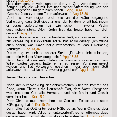
lassen:
Apg 10,40
nicht dem ganzen Volk, sondern den von Gott vorherbestimmten
Zeugen, uns, die wir mit ihm nach seiner Auferstehung von den
Toten gegessen und getrunken haben.":
Apg 10,41
„Gott hat Jesus von den Toten auferweckt“:
Apg 13,30
„Auch wir verkündigen euch die an die Väter ergangene
Verheißung, dass Gott diese an uns, den Kindern, erfüllt hat, indem
er Jesus auferstehen ließ, wie schon im zweiten Psalm
geschrieben steht: ‚Mein Sohn bist du, heute habe
ich
dich
gezeugt‘:
Apg 13,33
Dass er ihn aber von Toten auferstehen ließ, so dass er nicht mehr
zur Verwesung zurückkehren sollte, hat er so gesagt: ‚Ich werde
euch geben, was David heilig versprochen ist, das zuverlässig
Verbürgte.‘:
Apg 13,34
Darum sagt er auch an anderer Stelle: ‚Du wirst nicht zulassen,
dass dein Heiliger Verwesung sieht.‘:
Apg 13,35
Denn David ist zwar entschlafen, nachdem er zu seiner Zeit dem
Willen Gottes gedient hatte, er ist zu seinen Vorfahren gelegt
worden und hat Verwesung gesehen – der aber, den Gott
auferweckt hat, hat keine Verwesung gesehen!“:
Apg 13,36
Jesus Christus, der Herrscher
Nach der Auferweckung der entschlafenen Christen kommt das
Ende, wenn Christus die Herrschaft Gott, dem Vater, übergeben
wird, nachdem Gott alle Herrschaft und alle Macht und Gewalt
vernichtet hat:
1 Kor 15,24
Denn Christus muss herrschen, bis Gott alle Feinde unter seine
Füße gelegt hat:
1 Kor 15,25
Denn alles hat Gott unter seine Füße getan. Wenn Christus aber
gesagt haben wird: „Alles ist unterworfen!“, so ist offenbar, dass
der ausgenommen ist, der ihm alles unterworfen hat:
1 Kor 15,27