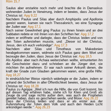
Röm 15,7
Saulus aber erstarkte noch mehr und brachte die in Damaskus
wohnenden Juden in Verwirrung, indem er bewies, dass Jesus der
Christus ist:
Apg 9,22
Nachdem Paulus und Silas aber durch Amphipolis und Apollonia
gereist waren, kamen sie nach Thessalonich, wo eine Synagoge
der Juden war:
Apg 17,1
Nach seiner Gewohnheit ging Paulus zu ihnen hinein und an drei
Sabbaten redete er mit ihnen von den Schriften her:
Apg 17,2
indem er eröffnete und darlegte, dass der Christus leiden und von
den Toten auferstehen musste, und: „Dieser ist der Christus,
Jesus, den ich euch verkündige“:
Apg 17,3
Nachdem aber Silas und Timotheus von Makedonien
herabgekommen waren, widmete sich Paulus ganz dem Wort und
bezeugte den Juden, dass Jesus der Christus sei:
Apg 18,5
Als Apollos aber nach Achaia weiterziehen wollte, ermunterten ihn
die Geschwister dazu und schrieben an die Jünger dort, sie
möchten ihn aufnehmen. Er war nach seiner Ankunft denen, die
kraft der Gnade zum Glauben gekommen waren, eine große Hilfe:
Apg 18,27
In eindrücklicher Weise nämlich widerlegte er die Juden, indem er
anhand der Schriften in aller Öffentlichkeit bewies, dass Jesus der
Christus ist:
Apg 18,28
Paulus zu Agrippa: „Weil ich nun die Hilfe, die von Gott kommt, bis
auf diesen Tag erfahren habe, stehe ich für Klein und Groß als
Zeuge da und sage nichts außer dem, was auch die Propheten
geredet haben, dass es geschehen werde, und Mose:
Apg 26,22
Dass der Christus leiden und dass er als erster aus der
Auferstehung der Toten dem Volk und auch den Heiden Licht
ankündigen werde.“:
Apg 26,23