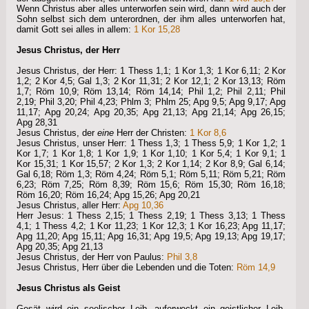
Wenn Christus aber alles unterworfen sein wird, dann wird auch der
Sohn selbst sich dem unterordnen, der ihm alles unterworfen hat,
damit Gott sei alles in allem:
1 Kor 15,28
Jesus Christus, der Herr
Jesus Christus, der Herr: 1 Thess 1,1; 1 Kor 1,3; 1 Kor 6,11; 2 Kor
1,2; 2 Kor 4,5; Gal 1,3; 2 Kor 11,31; 2 Kor 12,1; 2 Kor 13,13; Röm
1,7; Röm 10,9; Röm 13,14; Röm 14,14; Phil 1,2; Phil 2,11; Phil
2,19; Phil 3,20; Phil 4,23; Phlm 3; Phlm 25; Apg 9,5; Apg 9,17; Apg
11,17; Apg 20,24; Apg 20,35; Apg 21,13; Apg 21,14; Apg 26,15;
Apg 28,31
Jesus Christus, der
eine
Herr der Christen:
1 Kor 8,6
Jesus Christus, unser Herr: 1 Thess 1,3; 1 Thess 5,9; 1 Kor 1,2; 1
Kor 1,7; 1 Kor 1,8; 1 Kor 1,9; 1 Kor 1,10; 1 Kor 5,4; 1 Kor 9,1; 1
Kor 15,31; 1 Kor 15,57; 2 Kor 1,3; 2 Kor 1,14; 2 Kor 8,9; Gal 6,14;
Gal 6,18; Röm 1,3; Röm 4,24; Röm 5,1; Röm 5,11; Röm 5,21; Röm
6,23; Röm 7,25; Röm 8,39; Röm 15,6; Röm 15,30; Röm 16,18;
Röm 16,20; Röm 16,24; Apg 15,26; Apg 20,21
Jesus Christus, aller Herr:
Apg 10,36
Herr Jesus: 1 Thess 2,15; 1 Thess 2,19; 1 Thess 3,13; 1 Thess
4,1; 1 Thess 4,2; 1 Kor 11,23; 1 Kor 12,3; 1 Kor 16,23; Apg 11,17;
Apg 11,20; Apg 15,11; Apg 16,31; Apg 19,5; Apg 19,13; Apg 19,17;
Apg 20,35; Apg 21,13
Jesus Christus, der Herr von Paulus:
Phil 3,8
Jesus Christus, Herr über die Lebenden und die Toten:
Röm 14,9
Jesus Christus als Geist
Gesät wird ein seelischer Leib, auferweckt ein geistlicher Leib.