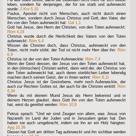
leben, sondern für denjenigen, der für sie starb und auferweckt
wurde:
2 Kor 5,15
Paulus, Apostel nicht von Menschen, auch nicht durch einen
Menschen, sondern durch Jesus Christus und Gott, den Vater, der
ihn von den Toten auferweckt hat:
Gal 1,1
Gott hat Jesus, den Herrn der Christen, von den Toten auferweckt:
Röm 4,24
Christus wurde durch die Herrlichkeit des Vaters von den Toten
auferweckt:
Röm 6,4
Wissen die Christen doch, dass Christus, auferweckt von den
Toten, nicht mehr stirbt; der Tod ist nicht mehr Herr über ihn:
Röm
6,9
Christus ist der von den Toten Auferweckte:
Röm 7,4
Wenn der Geist dessen, der Jesus von den Toten auferweckt hat,
in den (römischen) Christen wohnt, dann wird der, der Christus von
den Toten auferweckt hat, auch deren sterblichen Leiber lebendig
machen durch seinen Geist, der in ihnen wohnt:
Röm 8,11
Christus Jesus ist der Gestorbene, mehr noch Auferweckte, der
auch zur Rechten Gottes ist, der auch für die Christen eintritt:
Röm
8,34
Wenn du mit deinem Mund Jesus als Herrn bekennst und in
deinem Herzen glaubst, dass Gott ihn von den Toten auferweckt
hat, wirst du gerettet werden:
Röm 10,9
Petrus sprach: "Und wir sind Zeugen von allem, was Jesus von
Nazareth im Land der Juden und in Jerusalem getan hat. Den
haben sie auch umgebracht, indem sie ihn an ein Holz hängten:
Apg 10,39
Diesen hat Gott am dritten Tag auferweckt und ihn sichtbar werden