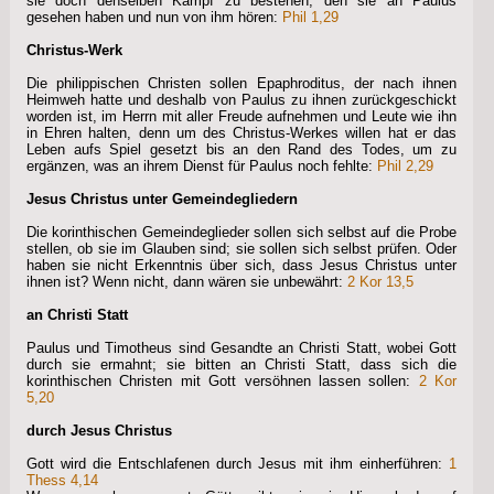
sie doch denselben Kampf zu bestehen, den sie an Paulus
gesehen haben und nun von ihm hören:
Phil 1,29
Christus-Werk
Die philippischen Christen sollen Epaphroditus, der nach ihnen
Heimweh hatte und deshalb von Paulus zu ihnen zurückgeschickt
worden ist, im Herrn mit aller Freude aufnehmen und Leute wie ihn
in Ehren halten, denn um des Christus-Werkes willen hat er das
Leben aufs Spiel gesetzt bis an den Rand des Todes, um zu
ergänzen, was an ihrem Dienst für Paulus noch fehlte:
Phil 2,29
Jesus Christus unter Gemeindegliedern
Die korinthischen Gemeindeglieder sollen sich selbst auf die Probe
stellen, ob sie im Glauben sind; sie sollen sich selbst prüfen. Oder
haben sie nicht Erkenntnis über sich, dass Jesus Christus unter
ihnen ist? Wenn nicht, dann wären sie unbewährt:
2 Kor 13,5
an Christi Statt
Paulus und Timotheus sind Gesandte an Christi Statt, wobei Gott
durch sie ermahnt; sie bitten an Christi Statt, dass sich die
korinthischen Christen mit Gott versöhnen lassen sollen:
2 Kor
5,20
durch Jesus Christus
Gott wird die Entschlafenen durch Jesus mit ihm einherführen:
1
Thess 4,14