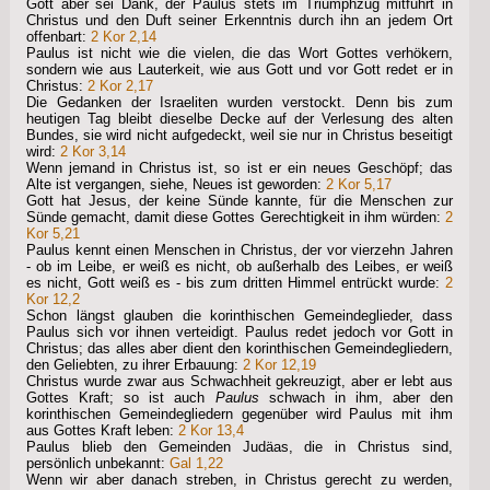
Gott aber sei Dank, der Paulus stets im Triumphzug mitführt in
Christus und den Duft seiner Erkenntnis durch ihn an jedem Ort
offenbart:
2 Kor 2,14
Paulus ist nicht wie die vielen, die das Wort Gottes verhökern,
sondern wie aus Lauterkeit, wie aus Gott und vor Gott redet er in
Christus:
2 Kor 2,17
Die Gedanken der Israeliten wurden verstockt. Denn bis zum
heutigen Tag bleibt dieselbe Decke auf der Verlesung des alten
Bundes, sie wird nicht aufgedeckt, weil sie nur in Christus beseitigt
wird:
2 Kor 3,14
Wenn jemand in Christus ist, so ist er ein neues Geschöpf; das
Alte ist vergangen, siehe, Neues ist geworden:
2 Kor 5,17
Gott hat Jesus, der keine Sünde kannte, für die Menschen zur
Sünde gemacht, damit diese Gottes Gerechtigkeit in ihm würden:
2
Kor 5,21
Paulus kennt einen Menschen in Christus, der vor vierzehn Jahren
- ob im Leibe, er weiß es nicht, ob außerhalb des Leibes, er weiß
es nicht, Gott weiß es - bis zum dritten Himmel entrückt wurde:
2
Kor 12,2
Schon längst glauben die korinthischen Gemeindeglieder, dass
Paulus sich vor ihnen verteidigt. Paulus redet jedoch vor Gott in
Christus; das alles aber dient den korinthischen Gemeindegliedern,
den Geliebten, zu ihrer Erbauung:
2 Kor 12,19
Christus wurde zwar aus Schwachheit gekreuzigt, aber er lebt aus
Gottes Kraft; so ist auch
Paulus
schwach in ihm, aber den
korinthischen Gemeindegliedern gegenüber wird Paulus mit ihm
aus Gottes Kraft leben:
2 Kor 13,4
Paulus blieb den Gemeinden Judäas, die in Christus sind,
persönlich unbekannt:
Gal 1,22
Wenn wir aber danach streben, in Christus gerecht zu werden,