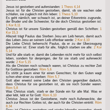
Jesus ist gestorben und auferstanden:
1 Thess 4,14
Jesus ist für die Christen gestorben, damit, ob sie wachen oder
schlafen, sie zugleich mit ihm leben:
1 Thess 5,10
Es geht nämlich, wer schwach ist, an deiner Erkenntnis zugrunde,
der Bruder und die Schwester, für die doch Christus gestorben ist:
1 Kor 8,11
Christus ist für unsere Sünden gestorben gemäß den Schriften:
1
Kor 15,3
Allezeit trägt Paulus das Sterben Jesu am Leib herum, damit auch
das Leben Jesu an seinem Leib offenbar werde:
2 Kor 4,10
Die Liebe Christi beherrscht Paulus, da er zu der Überzeugung
gekommen ist: Einer starb für alle, folglich starben sie alle:
2 Kor
5,14
Und für alle starb er, damit die Lebenden nicht mehr für sich selbst
leben, sondern für denjenigen, der für sie starb und auferweckt
wurde:
2 Kor 5,15
Als die Christen noch schwach waren, ist Christus zu rechter Zeit
für Gottlose gestorben:
Röm 5,6
Es stirbt ja kaum einer für einen Gerechten; für den Guten wagt
schon eher einer zu sterben:
Röm 5,7
Gott aber erweist seine Liebe den Christen gegenüber dadurch,
dass Christus für sie gestorben ist, als sie noch Sünder waren:
Röm 5,8
Was Christus starb, starb er der Sünde ein für alle Mal. Was er
aber lebt, lebt er für Gott:
Röm 6,10
Christus Jesus ist der Gestorbene, mehr noch Auferweckte, der
auch zur Rechten Gottes ist, der auch für die Christen eintritt:
Röm
8,34
Dazu ist Christus gestorben und wieder lebendig geworden, damit