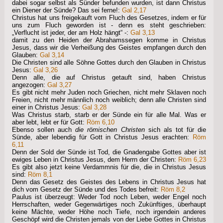
dabei sogar selbst als Sünder befunden wurden, ist dann Christus
ein Diener der Sünde? Das sei ferne!:
Gal 2,17
Christus hat uns freigekauft vom Fluch des Gesetzes, indem er für
uns zum Fluch geworden ist - denn es steht geschrieben:
„Verflucht ist jeder, der am Holz hängt“ -:
Gal 3,13
damit zu den Heiden der Abrahamssegen komme in Christus
Jesus, dass wir die Verheißung des Geistes empfangen durch den
Glauben:
Gal 3,14
Die Christen sind alle Söhne Gottes durch den Glauben in Christus
Jesus:
Gal 3,26
Denn alle, die auf Christus getauft sind, haben Christus
angezogen:
Gal 3,27
Es gibt nicht mehr Juden noch Griechen, nicht mehr Sklaven noch
Freien, nicht mehr männlich noch weiblich; denn alle Christen sind
einer in Christus Jesus:
Gal 3,28
Was Christus starb, starb er der Sünde ein für alle Mal. Was er
aber lebt, lebt er für Gott:
Röm 6,10
Ebenso sollen auch
die römischen Christen
sich als tot für die
Sünde, aber lebendig für Gott in Christus Jesus erachten:
Röm
6,11
Denn der Sold der Sünde ist Tod, die Gnadengabe Gottes aber ist
ewiges Leben in Christus Jesus, dem Herrn der Christen:
Röm 6,23
Es gibt also jetzt keine Verdammnis für die, die in Christus Jesus
sind:
Röm 8,1
Denn das Gesetz des Geistes des Lebens in Christus Jesus hat
dich vom Gesetz der Sünde und des Todes befreit:
Röm 8,2
Paulus ist überzeugt: Weder Tod noch Leben, weder Engel noch
Herrschaften, weder Gegenwärtiges noch Zukünftiges, überhaupt
keine Mächte, weder Höhe noch Tiefe, noch irgendein anderes
Geschöpf wird die Christen jemals von der Liebe Gottes in Christus