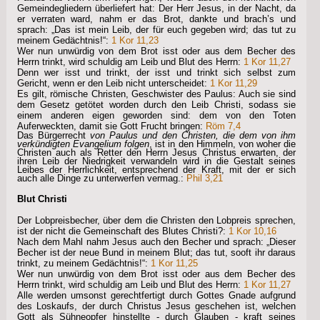
Gemeindegliedern überliefert hat: Der Herr Jesus, in der Nacht, da
er verraten ward, nahm er das Brot, dankte und brach’s und
sprach: „Das ist mein Leib, der für euch gegeben wird; das tut zu
meinem Gedächtnis!“:
1 Kor 11,23
Wer nun unwürdig von dem Brot isst oder aus dem Becher des
Herrn trinkt, wird schuldig am Leib und Blut des Herrn:
1 Kor 11,27
Denn wer isst und trinkt, der isst und trinkt sich selbst zum
Gericht, wenn er den Leib nicht unterscheidet:
1 Kor 11,29
Es gilt, römische Christen, Geschwister des Paulus: Auch sie sind
dem Gesetz getötet worden durch den Leib Christi, sodass sie
einem anderen eigen geworden sind: dem von den Toten
Auferweckten, damit sie Gott Frucht bringen:
Röm 7,4
Das Bürgerrecht
von Paulus und den Christen, die dem von ihm
verkündigten Evangelium folgen
, ist in den Himmeln, von woher die
Christen auch als Retter den Herrn Jesus Christus erwarten, der
ihren Leib der Niedrigkeit verwandeln wird in die Gestalt seines
Leibes der Herrlichkeit, entsprechend der Kraft, mit der er sich
auch alle Dinge zu unterwerfen vermag.:
Phil 3,21
Blut Christi
Der Lobpreisbecher, über dem die Christen den Lobpreis sprechen,
ist der nicht die Gemeinschaft des Blutes Christi?:
1 Kor 10,16
Nach dem Mahl nahm Jesus auch den Becher und sprach: „Dieser
Becher ist der neue Bund in meinem Blut; das tut, sooft ihr daraus
trinkt, zu meinem Gedächtnis!“:
1 Kor 11,25
Wer nun unwürdig von dem Brot isst oder aus dem Becher des
Herrn trinkt, wird schuldig am Leib und Blut des Herrn:
1 Kor 11,27
Alle werden umsonst gerechtfertigt durch Gottes Gnade aufgrund
des Loskaufs, der durch Christus Jesus geschehen ist, welchen
Gott als Sühneopfer hinstellte - durch Glauben - kraft seines