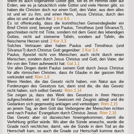
Wenn es auch sogenannte Götter gibt, sei es im Himmel oder auf
Erden, wie es ja tatsächlich viele Götter und viele Herren gibt, so
haben die Christen doch nur
einen
Gott, den Vater, aus dem alles
ist und wir zu ihm, und
einen
Herrn, Jesus Christus, durch den
alles ist und wir durch ihn:
1 Kor 8,6
Es ist offenkundig, dass die korinthischen Gemeindeglieder ein
Brief Christi sind, besorgt von Paulus, Timotheus (und Silvanus?),
geschrieben nicht mit Tinte, sondern mit dem Geist des lebendigen
Gottes, nicht auf steinerne Tafeln, sondern auf Tafeln, die
fleischerne Herzen sind:
2 Kor 3,3
Solches Vertrauen aber haben Paulus und Timotheus (und
Silvanus?) durch Christus Gott gegenüber:
2 Kor 3,4
Paulus, Apostel nicht von Menschen, auch nicht durch einen
Menschen, sondern durch Jesus Christus und Gott, den Vater, der
ihn von den Toten auferweckt hat:
Gal 1,1
Vor allen Dingen dankt Paulus seinem Gott durch Jesus Christus
für alle römischen Christen, dass ihr Glaube in der ganzen Welt
verkündet wird:
Röm 1,8
Wenn Heiden, die das Gesetz nicht haben, von Natur aus die
Forderungen des Gesetzes tun, dann sind die, die das Gesetz
nicht haben, sich selbst Gesetz:
Röm 2,14
Sie zeigen ja, dass das Werk des Gesetzes in ihren Herzen
aufgeschrieben ist, weil ihr Gewissen mit Zeugnis ablegt und die
Gedanken sich gegenseitig anklagen und verteidigen:
Röm 2,15
an jenem Tag, an dem Gott das Verborgene der Menschen richten
wird nach Paulus‘ Evangelium durch Christus Jesus:
Röm 2,16
Das Gesetz aber ist dazwischen hineingekommen, damit die
Verfehlung größer würde. Wo aber die Sünde anwuchs, wurde die
Gnade noch reichlicher, damit, wie die Sünde in dem Tod an die
Herrschaft kam, so auch die Gnade zur Herrschaft komme durch