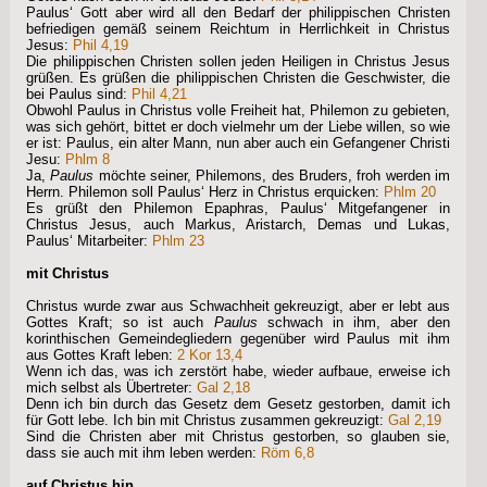
Paulus‘ Gott aber wird all den Bedarf der philippischen Christen
befriedigen gemäß seinem Reichtum in Herrlichkeit in Christus
Jesus:
Phil 4,19
Die philippischen Christen sollen jeden Heiligen in Christus Jesus
grüßen. Es grüßen die philippischen Christen die Geschwister, die
bei Paulus sind:
Phil 4,21
Obwohl Paulus in Christus volle Freiheit hat, Philemon zu gebieten,
was sich gehört, bittet er doch vielmehr um der Liebe willen, so wie
er ist: Paulus, ein alter Mann, nun aber auch ein Gefangener Christi
Jesu:
Phlm 8
Ja,
Paulus
möchte seiner, Philemons, des Bruders, froh werden im
Herrn. Philemon soll Paulus‘ Herz in Christus erquicken:
Phlm 20
Es grüßt den Philemon Epaphras, Paulus‘ Mitgefangener in
Christus Jesus, auch Markus, Aristarch, Demas und Lukas,
Paulus‘ Mitarbeiter:
Phlm 23
mit Christus
Christus wurde zwar aus Schwachheit gekreuzigt, aber er lebt aus
Gottes Kraft; so ist auch
Paulus
schwach in ihm, aber den
korinthischen Gemeindegliedern gegenüber wird Paulus mit ihm
aus Gottes Kraft leben:
2 Kor 13,4
Wenn ich das, was ich zerstört habe, wieder aufbaue, erweise ich
mich selbst als Übertreter:
Gal 2,18
Denn ich bin durch das Gesetz dem Gesetz gestorben, damit ich
für Gott lebe. Ich bin mit Christus zusammen gekreuzigt:
Gal 2,19
Sind die Christen aber mit Christus gestorben, so glauben sie,
dass sie auch mit ihm leben werden:
Röm 6,8
auf Christus hin