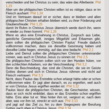
verscheiden und bei Christus zu sein; das wäre das Allerbeste:
Phil
1,23
Aber um der philippischen Christen willen ist es nötiger, dass er im
Fleisch ausharrt:
Phil 1,24
Und im Vertrauen darauf ist er sicher, dass er bleiben und allen
philippischen Christen erhalten bleiben wird, zu ihrer Förderung und
Glaubensfreude:
Phil 1,25
damit ihr Ruhm in Christus Jesus überreich werde durch ihn, wenn
er wieder zu ihnen kommt:
Phil 1,26
Wenn es also eine Ermahnung in Christus, Zuspruch aus Liebe,
geistliche Gemeinschaft, inniges Mitgefühl und Erbarmen gibt,
dann sollen die philippischen Christen Paulus‘ Freude dadurch
vollkommen machen, dass sie dieselbe Gesinnung haben und
dieselbe Liebe hegen, einmütig, auf das eine bedacht:
Phil 2,1
Liebe und Demut sollen die philippischen Christen untereinander
sinnen, was auch in Christus Jesus zu sinnen ist:
Phil 2,5
Die philippischen Christen sollen sich vor den Hunden hüten, vor
den schlechten Arbeitern, vor der Verschneidung:
Phil 3,2
Denn die Beschneidung, das sind
die Christen
, die sie im Geiste
Gottes dienen und sich in Christus Jesus rühmen und nicht auf
Fleisch vertrauen:
Phil 3,3
Nicht, dass Paulus das Erstrebte schon erlangt hätte oder er schon
vollkommen wäre. Er jagt aber danach, es zu ergreifen, weil auch
er von Christus Jesus ergriffen worden ist:
Phil 3,12
Paulus lässt die philippischen Christen, die Geschwister, wissen,
dass er sich nicht einbildet, dass er das Erstrebte schon ergriffen
hätte. Eins aber tut er: Was hinter ihm ist, vergisst er, nach dem
aber, was vor ihm ist, streckt er sich aus:
Phil 3,13
und jagt auf das Ziel zu, hin zu dem Siegespreis der Berufung
Gottes nach oben in Christus Jesus:
Phil 3,14