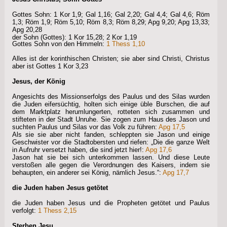
Gottes Sohn: 1 Kor 1,9; Gal 1,16; Gal 2,20; Gal 4,4; Gal 4,6; Röm
1,3; Röm 1,9; Röm 5,10; Röm 8,3; Röm 8,29; Apg 9,20; Apg 13,33;
Apg 20,28
der Sohn (Gottes): 1 Kor 15,28; 2 Kor 1,19
Gottes Sohn von den Himmeln:
1 Thess 1,10
Alles ist der korinthischen Christen; sie aber sind Christi, Christus
aber ist Gottes 1 Kor 3,23
Jesus, der König
Angesichts des Missionserfolgs des Paulus und des Silas wurden
die Juden eifersüchtig, holten sich einige üble Burschen, die auf
dem Marktplatz herumlungerten, rotteten sich zusammen und
stifteten in der Stadt Unruhe. Sie zogen zum Haus des Jason und
suchten Paulus und Silas vor das Volk zu führen:
Apg 17,5
Als sie sie aber nicht fanden, schleppten sie Jason und einige
Geschwister vor die Stadtobersten und riefen: „Die die ganze Welt
in Aufruhr versetzt haben, die sind jetzt hier!:
Apg 17,6
Jason hat sie bei sich unterkommen lassen. Und diese Leute
verstoßen alle gegen die Verordnungen des Kaisers, indem sie
behaupten, ein anderer sei König, nämlich Jesus.“:
Apg 17,7
die Juden haben Jesus getötet
die Juden haben Jesus und die Propheten getötet und Paulus
verfolgt:
1 Thess 2,15
Sterben Jesu