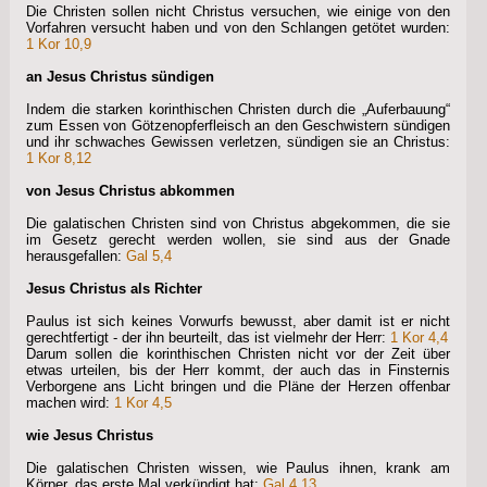
Die Christen sollen nicht Christus versuchen, wie einige von den
Vorfahren versucht haben und von den Schlangen getötet wurden:
1 Kor 10,9
an Jesus Christus sündigen
Indem die starken korinthischen Christen durch die „Auferbauung“
zum Essen von Götzenopferfleisch an den Geschwistern sündigen
und ihr schwaches Gewissen verletzen, sündigen sie an Christus:
1 Kor 8,12
von Jesus Christus abkommen
Die galatischen Christen sind von Christus abgekommen, die sie
im Gesetz gerecht werden wollen, sie sind aus der Gnade
herausgefallen:
Gal 5,4
Jesus Christus als Richter
Paulus ist sich keines Vorwurfs bewusst, aber damit ist er nicht
gerechtfertigt - der ihn beurteilt, das ist vielmehr der Herr:
1 Kor 4,4
Darum sollen die korinthischen Christen nicht vor der Zeit über
etwas urteilen, bis der Herr kommt, der auch das in Finsternis
Verborgene ans Licht bringen und die Pläne der Herzen offenbar
machen wird:
1 Kor 4,5
wie Jesus Christus
Die galatischen Christen wissen, wie Paulus ihnen, krank am
Körper, das erste Mal verkündigt hat:
Gal 4,13