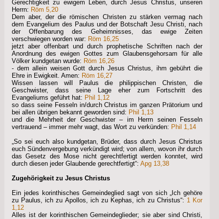
Gerechtigkeit zu ewigem Leben, durch Jesus Christus, unseren
Herrn:
Röm 5,20
Dem aber, der die römischen Christen zu stärken vermag nach
dem Evangelium des Paulus und der Botschaft Jesu Christi, nach
der Offenbarung des Geheimnisses, das ewige Zeiten
verschwiegen worden war:
Röm 16,25
jetzt aber offenbart und durch prophetische Schriften nach der
Anordnung des ewigen Gottes zum Glaubensgehorsam für alle
Völker kundgetan wurde:
Röm 16,26
- dem allein weisen Gott durch Jesus Christus, ihm gebührt die
Ehre in Ewigkeit. Amen:
Röm 16,27
Wissen lassen will Paulus die philippischen Christen, die
Geschwister, dass seine Lage eher zum Fortschritt des
Evangeliums geführt hat:
Phil 1,12
so dass seine Fesseln in/durch Christus im ganzen Prätorium und
bei allen übrigen bekannt geworden sind:
Phil 1,13
und die Mehrheit der Geschwister – im Herrn seinen Fesseln
vertrauend – immer mehr wagt, das Wort zu verkünden:
Phil 1,14
„So sei euch also kundgetan, Brüder, dass durch Jesus Christus
euch Sündenvergebung verkündigt wird; von allem, wovon ihr durch
das Gesetz des Mose nicht gerechtfertigt werden konntet, wird
durch diesen jeder Glaubende gerechtfertigt“:
Apg 13,38
Zugehörigkeit zu Jesus Christus
Ein jedes korinthisches Gemeindeglied sagt von sich „Ich gehöre
zu Paulus, ich zu Apollos, ich zu Kephas, ich zu Christus“:
1 Kor
1,12
Alles ist der korinthischen Gemeindeglieder; sie aber sind Christi,