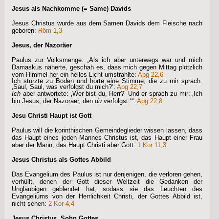
Jesus als Nachkomme (= Same) Davids
Jesus Christus wurde aus dem Samen Davids dem Fleische nach
geboren:
Röm 1,3
Jesus, der Nazoräer
Paulus zur Volksmenge: „Als ich aber unterwegs war und mich
Damaskus näherte, geschah es, dass mich gegen Mittag plötzlich
vom Himmel her ein helles Licht umstrahlte:
Apg 22,6
Ich stürzte zu Boden und hörte eine Stimme, die zu mir sprach:
‚Saul, Saul, was verfolgst du mich?‘:
Apg 22,7
Ich
aber antwortete: ‚Wer bist du, Herr?‘ Und er sprach zu mir: ‚Ich
bin Jesus, der Nazoräer, den
du
verfolgst.‘“:
Apg 22,8
Jesu Christi Haupt ist Gott
Paulus will die korinthischen Gemeindeglieder wissen lassen, dass
das Haupt eines jeden Mannes Christus ist, das Haupt einer Frau
aber der Mann, das Haupt Christi aber Gott:
1 Kor 11,3
Jesus Christus als Gottes Abbild
Das Evangelium des Paulus ist nur denjenigen, die verloren gehen,
verhüllt, denen der Gott dieser Weltzeit die Gedanken der
Ungläubigen geblendet hat, sodass sie das Leuchten des
Evangeliums von der Herrlichkeit Christi, der Gottes Abbild ist,
nicht sehen:
2 Kor 4,4
Jesus Christus, Sohn Gottes