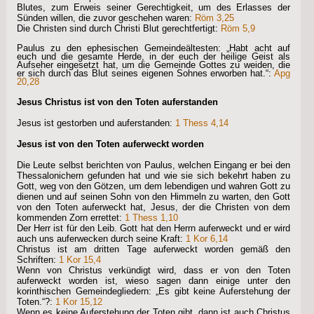
Blutes, zum Erweis seiner Gerechtigkeit, um des Erlasses der
Sünden willen, die zuvor geschehen waren:
Röm 3,25
Die Christen sind durch Christi Blut gerechtfertigt:
Röm 5,9
Paulus zu den ephesischen Gemeindeältesten: „Habt acht auf
euch und die gesamte Herde, in der euch der heilige Geist als
Aufseher eingesetzt hat, um die Gemeinde Gottes zu weiden, die
er sich durch das Blut seines eigenen Sohnes erworben hat.“:
Apg
20,28
Jesus Christus ist von den Toten auferstanden
Jesus ist gestorben und auferstanden:
1 Thess 4,14
Jesus ist von den Toten auferweckt worden
Die Leute selbst berichten von Paulus, welchen Eingang er bei den
Thessalonichern gefunden hat und wie sie sich bekehrt haben zu
Gott, weg von den Götzen, um dem lebendigen und wahren Gott zu
dienen und auf seinen Sohn von den Himmeln zu warten, den Gott
von den Toten auferweckt hat, Jesus, der die Christen von dem
kommenden Zorn errettet:
1 Thess 1,10
Der Herr ist für den Leib. Gott hat den Herrn auferweckt und er wird
auch uns auferwecken durch seine Kraft:
1 Kor 6,14
Christus ist am dritten Tage auferweckt worden gemäß den
Schriften:
1 Kor 15,4
Wenn von Christus verkündigt wird, dass er von den Toten
auferweckt worden ist, wieso sagen dann einige unter den
korinthischen Gemeindegliedern: „Es gibt keine Auferstehung der
Toten.“?:
1 Kor 15,12
Wenn es keine Auferstehung der Toten gibt, dann ist auch Christus