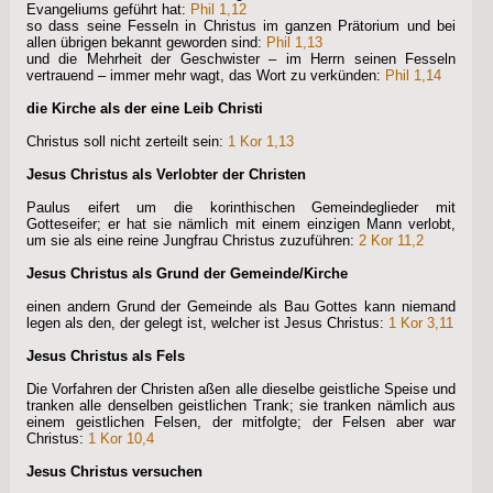
Evangeliums geführt hat:
Phil 1,12
so dass seine Fesseln in Christus im ganzen Prätorium und bei
allen übrigen bekannt geworden sind:
Phil 1,13
und die Mehrheit der Geschwister – im Herrn seinen Fesseln
vertrauend – immer mehr wagt, das Wort zu verkünden:
Phil 1,14
die Kirche als der eine Leib Christi
Christus soll nicht zerteilt sein:
1 Kor 1,13
Jesus Christus als Verlobter der Christen
Paulus eifert um die korinthischen Gemeindeglieder mit
Gotteseifer; er hat sie nämlich mit einem einzigen Mann verlobt,
um sie als eine reine Jungfrau Christus zuzuführen:
2 Kor 11,2
Jesus Christus als Grund der Gemeinde/Kirche
einen andern Grund der Gemeinde als Bau Gottes kann niemand
legen als den, der gelegt ist, welcher ist Jesus Christus:
1 Kor 3,11
Jesus Christus als Fels
Die Vorfahren der Christen aßen alle dieselbe geistliche Speise und
tranken alle denselben geistlichen Trank; sie tranken nämlich aus
einem geistlichen Felsen, der mitfolgte; der Felsen aber war
Christus:
1 Kor 10,4
Jesus Christus versuchen