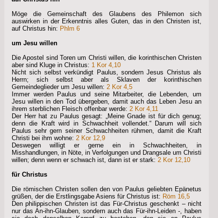
Möge die Gemeinschaft des Glaubens des Philemon sich
auswirken in der Erkenntnis alles Guten, das in den Christen ist,
auf Christus hin:
Phlm 6
um Jesu willen
Die Apostel sind Toren um Christi willen, die korinthischen Christen
aber sind Kluge in Christus:
1 Kor 4,10
Nicht sich selbst verkündigt Paulus, sondern Jesus Christus als
Herrn; sich selbst aber als Sklaven der korinthischen
Gemeindeglieder um Jesu willen:
2 Kor 4,5
Immer werden Paulus und seine Mitarbeiter, die Lebenden, um
Jesu willen in den Tod übergeben, damit auch das Leben Jesu an
ihrem sterblichen Fleisch offenbar werde:
2 Kor 4,11
Der Herr hat zu Paulus gesagt: „Meine Gnade ist für dich genug;
denn die Kraft wird in Schwachheit vollendet.“ Darum will sich
Paulus sehr gern seiner Schwachheiten rühmen, damit die Kraft
Christi bei ihm wohne:
2 Kor 12,9
Deswegen willigt er gerne ein in Schwachheiten, in
Misshandlungen, in Nöte, in Verfolgungen und Drangsale um Christi
willen; denn wenn er schwach ist, dann ist er stark:
2 Kor 12,10
für Christus
Die römischen Christen sollen den von Paulus geliebten Epänetus
grüßen, der die Erstlingsgabe Asiens für Christus ist:
Röm 16,5
Den philippischen Christen ist das Für-Christus geschenkt – nicht
nur das An-ihn-Glauben, sondern auch das Für-ihn-Leiden -, haben