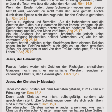
er über die Toten wie über die Lebenden Herr sei:
Röm 14,9
Wenn dein Bruder (oder: deine Schwester) wegen einer Speise
betrübt wird, wandelst du nicht mehr der Liebe gemäß. Richte
durch deine Speise nicht den zugrunde, für den Christus gestorben
ist:
Röm 14,15
Festus zu Agrippa und Berenike: „Als die Hohepriester und die
Ältesten der Juden nun zusammen hierher kamen, vertagte ich die
Sache nicht weiter, sondern setzte mich am nächsten Tag auf den
Richterstuhl und ließ den Mann vorführen:
Apg 25,17
Als die Ankläger ihn umringten, brachten sie jedoch keine
Beschuldigung hinsichtlich solcher Verbrechen vor, wie ich sie
vermutete:
Apg 25,18
sondern hatten lediglich einige Streitfragen ihrer eigenen Religion
gegen ihn ins Feld zu führen; auch ging es um einen gewissen
Jesus, der gestorben ist und von dem Paulus behauptet, er sei am
Leben.“:
Apg 25,19
Jesus, der Gekreuzigte
Paulus fordert weder ein Zeichen der Richtigkeit christlichen
Glaubens noch sucht er menschliche Weisheit, sondern er
verkündigt Christus, den Gekreuzigten:
1 Kor 1,23
Jesus, der Christus (= Messias)
Jeder von den Christen soll dem Nächsten gefallen, zum Guten auf
Erbauung hin:
Röm 15,2
Denn auch Christus war nicht selbstgefällig, sondern wie
geschrieben steht: „Die Schmähungen derer, die dich schmähen,
sind auf mich gefallen.“:
Röm 15,3
Die römischen Christen sollen einander annehmen, wie auch
Christus die römischen Christen angenommen hat zur Ehre Gottes: