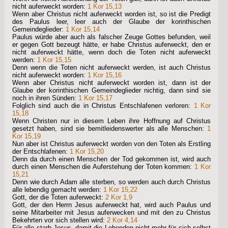
nicht auferweckt worden:
1 Kor 15,13
Wenn aber Christus nicht auferweckt worden ist, so ist die Predigt
des Paulus leer, leer auch der Glaube der korinthischen
Gemeindeglieder:
1 Kor 15,14
Paulus würde aber auch als falscher Zeuge Gottes befunden, weil
er gegen Gott bezeugt hätte, er habe Christus auferweckt, den er
nicht auferweckt hätte, wenn doch die Toten nicht auferweckt
werden:
1 Kor 15,15
Denn wenn die Toten nicht auferweckt werden, ist auch Christus
nicht auferweckt worden:
1 Kor 15,16
Wenn aber Christus nicht auferweckt worden ist, dann ist der
Glaube der korinthischen Gemeindeglieder nichtig, dann sind sie
noch in ihren Sünden:
1 Kor 15,17
Folglich sind auch die in Christus Entschlafenen verloren:
1 Kor
15,18
Wenn Christen nur in diesem Leben ihre Hoffnung auf Christus
gesetzt haben, sind sie bemitleidenswerter als alle Menschen:
1
Kor 15,19
Nun aber ist Christus auferweckt worden von den Toten als Erstling
der Entschlafenen:
1 Kor 15,20
Denn da durch einen Menschen der Tod gekommen ist, wird auch
durch einen Menschen die Auferstehung der Toten kommen:
1 Kor
15,21
Denn wie durch Adam alle sterben, so werden auch durch Christus
alle lebendig gemacht werden:
1 Kor 15,22
Gott, der die Toten auferweckt:
2 Kor 1,9
Gott, der den Herrn Jesus auferweckt hat, wird auch Paulus und
seine Mitarbeiter mit Jesus auferwecken und mit den zu Christus
Bekehrten vor sich stellen wird:
2 Kor 4,14
Für alle starb Jesus, damit die Lebenden nicht mehr für sich selbst