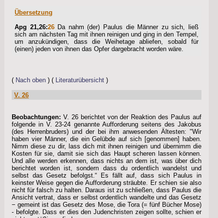
Übersetzung
Apg 21,26:
26
Da nahm (der) Paulus die Männer zu sich, ließ
sich am nächsten Tag mit ihnen reinigen und ging in den Tempel,
um anzukündigen, dass die Weihetage abliefen, sobald für
(einen) jeden von ihnen das Opfer dargebracht worden wäre.
(
Nach oben
) (
Literaturübersicht
)
V. 26
Beobachtungen:
V. 26 berichtet von der Reaktion des Paulus auf
folgende in V. 23-24 genannte Aufforderung seitens des Jakobus
(des Herrenbruders) und der bei ihm anwesenden Ältesten: "Wir
haben vier Männer, die ein Gelübde auf sich [genommen] haben.
Nimm diese zu dir, lass dich mit ihnen reinigen und übernimm die
Kosten für sie, damit sie sich das Haupt scheren lassen können.
Und alle werden erkennen, dass nichts an dem ist, was über dich
berichtet worden ist, sondern dass du ordentlich wandelst und
selbst das Gesetz befolgst.“ Es fällt auf, dass sich Paulus in
keinster Weise gegen die Aufforderung sträubte. Er schien sie also
nicht für falsch zu halten. Daraus ist zu schließen, dass Paulus die
Ansicht vertrat, dass er selbst ordentlich wandelte und das Gesetz
− gemeint ist das Gesetz des Mose, die Tora (= fünf Bücher Mose)
- befolgte. Dass er dies den Judenchristen zeigen sollte, schien er