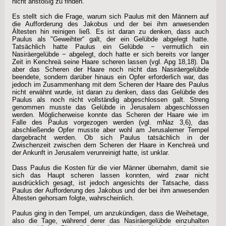
nicht anstößig zu finden.
Es stellt sich die Frage, warum sich Paulus mit den Männern auf
die Aufforderung des Jakobus und der bei ihm anwesenden
Ältesten hin reinigen ließ. Es ist daran zu denken, dass auch
Paulus als "Geweihter“ galt, der ein Gelübde abgelegt hatte.
Tatsächlich hatte Paulus ein Gelübde − vermutlich ein
Nasiräergelübde − abgelegt, doch hatte er sich bereits vor langer
Zeit in Kenchreä seine Haare scheren lassen (vgl. Apg 18,18). Da
aber das Scheren der Haare noch nicht das Nasiräergelübde
beendete, sondern darüber hinaus ein Opfer erforderlich war, das
jedoch im Zusammenhang mit dem Scheren der Haare des Paulus
nicht erwähnt wurde, ist daran zu denken, dass das Gelübde des
Paulus als noch nicht vollständig abgeschlossen galt. Streng
genommen musste das Gelübde in Jerusalem abgeschlossen
werden. Möglicherweise konnte das Scheren der Haare wie im
Falle des Paulus vorgezogen werden (vgl. mNaz 3,6), das
abschließende Opfer musste aber wohl am Jerusalemer Tempel
dargebracht werden. Ob sich Paulus tatsächlich in der
Zwischenzeit zwischen dem Scheren der Haare in Kenchreä und
der Ankunft in Jerusalem verunreinigt hatte, ist unklar.
Dass Paulus die Kosten für die vier Männer übernahm, damit sie
sich das Haupt scheren lassen konnten, wird zwar nicht
ausdrücklich gesagt, ist jedoch angesichts der Tatsache, dass
Paulus der Aufforderung des Jakobus und der bei ihm anwesenden
Ältesten gehorsam folgte, wahrscheinlich.
Paulus ging in den Tempel, um anzukündigen, dass die Weihetage,
also die Tage, während derer das Nasiräergelübde einzuhalten