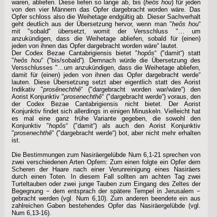
waren, abliefen. Diese liefen so lange ab, bis (
heôs hou
) für jeden
von den vier Männern das Opfer dargebracht worden wäre. Das
Opfer schloss also die Weihetage endgültig ab. Dieser Sachverhalt
geht deutlich aus der Übersetzung hervor, wenn man "
heôs hou
“
mit "sobald“ übersetzt, womit der Versschluss "… um
anzukündigen, dass die Weihetage abliefen, sobald für (einen)
jeden von ihnen das Opfer dargebracht worden wäre“ lautet.
Der Codex Bezae Cantabrigiensis bietet "
hopôs
“ ("damit“) statt
"
heôs hou
“ ("bis/sobald“). Demnach würde die Übersetzung des
Versschlusses "…um anzukündigen, dass die Weihetage abliefen,
damit für (einen) jeden von ihnen das Opfer dargebracht werde“
lauten. Diese Übersetzung setzt aber eigentlich statt des Aorist
Indikativ "
prosênechthê
“ ("dargebracht worden war/wäre“) den
Aorist Konjunktiv "
prosenechthê
“ ("dargebracht werde“) voraus, den
der Codex Bezae Cantabrigiensis nicht bietet. Der Aorist
Konjunktiv findet sich allerdings in einigen Minuskeln. Vielleicht hat
es mal eine ganz frühe Variante gegeben, die sowohl den
Konjunktiv "
hopôs
“ ("damit“) als auch den Aorist Konjunktiv
"
prosenechthê
“ ("dargebracht werde“) bot, aber nicht mehr erhalten
ist.
Die Bestimmungen zum Nasiräergelübde Num 6,1-21 sprechen von
zwei verschiedenen Arten Opfern: Zum einen folgte ein Opfer dem
Scheren der Haare nach einer Verunreinigung eines Nasiräers
durch einen Toten. In diesem Fall sollten am achten Tag zwei
Turteltauben oder zwei junge Tauben zum Eingang des Zeltes der
Begegnung − dem entsprach der spätere Tempel in Jerusalem −
gebracht werden (vgl. Num 6,10). Zum anderen beendete ein aus
zahlreichen Gaben bestehendes Opfer das Nasiräergelübde (vgl.
Num 6,13-16).