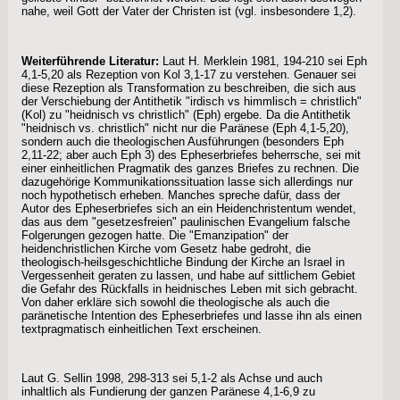
nahe, weil Gott der Vater der Christen ist (vgl. insbesondere 1,2).
Weiterführende Literatur:
Laut H. Merklein 1981, 194-210 sei Eph
4,1-5,20 als Rezeption von Kol 3,1-17 zu verstehen. Genauer sei
diese Rezeption als Transformation zu beschreiben, die sich aus
der Verschiebung der Antithetik "irdisch vs himmlisch = christlich"
(Kol) zu "heidnisch vs christlich" (Eph) ergebe. Da die Antithetik
"heidnisch vs. christlich" nicht nur die Paränese (Eph 4,1-5,20),
sondern auch die theologischen Ausführungen (besonders Eph
2,11-22; aber auch Eph 3) des Epheserbriefes beherrsche, sei mit
einer einheitlichen Pragmatik des ganzes Briefes zu rechnen. Die
dazugehörige Kommunikationssituation lasse sich allerdings nur
noch hypothetisch erheben. Manches spreche dafür, dass der
Autor des Epheserbriefes sich an ein Heidenchristentum wendet,
das aus dem "gesetzesfreien" paulinischen Evangelium falsche
Folgerungen gezogen hatte. Die "Emanzipation" der
heidenchristlichen Kirche vom Gesetz habe gedroht, die
theologisch-heilsgeschichtliche Bindung der Kirche an Israel in
Vergessenheit geraten zu lassen, und habe auf sittlichem Gebiet
die Gefahr des Rückfalls in heidnisches Leben mit sich gebracht.
Von daher erkläre sich sowohl die theologische als auch die
paränetische Intention des Epheserbriefes und lasse ihn als einen
textpragmatisch einheitlichen Text erscheinen.
Laut G. Sellin 1998, 298-313 sei 5,1-2 als Achse und auch
inhaltlich als Fundierung der ganzen Paränese 4,1-6,9 zu