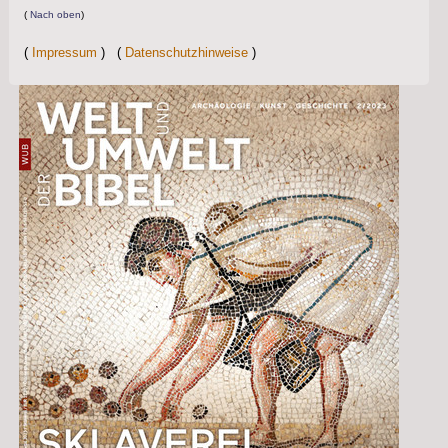
info
(
Nach oben
)
(
Impressum
) (
Datenschutzhinweise
)