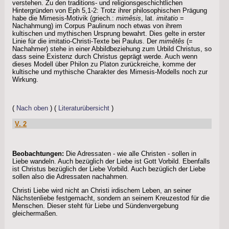
verstehen. Zu den traditions- und religionsgeschichtlichen
Hintergründen von Eph 5,1-2: Trotz ihrer philosophischen Prägung
habe die Mimesis-Motivik (griech.:
mimêsis
, lat.
imitatio
=
Nachahmung) im Corpus Paulinum noch etwas von ihrem
kultischen und mythischen Ursprung bewahrt. Dies gelte in erster
Linie für die imitatio-Christi-Texte bei Paulus. Der
mimêtês
(=
Nachahmer) stehe in einer Abbildbeziehung zum Urbild Christus, so
dass seine Existenz durch Christus geprägt werde. Auch wenn
dieses Modell über Philon zu Platon zurückreiche, komme der
kultische und mythische Charakter des Mimesis-Modells noch zur
Wirkung.
(
Nach oben
) (
Literaturübersicht
)
V. 2
Beobachtungen:
Die Adressaten - wie alle Christen - sollen in
Liebe wandeln. Auch bezüglich der Liebe ist Gott Vorbild. Ebenfalls
ist Christus bezüglich der Liebe Vorbild. Auch bezüglich der Liebe
sollen also die Adressaten nachahmen.
Christi Liebe wird nicht an Christi irdischem Leben, an seiner
Nächstenliebe festgemacht, sondern an seinem Kreuzestod für die
Menschen. Dieser steht für Liebe und Sündenvergebung
gleichermaßen.