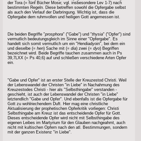
der Tora (= fünf Bücher Mose; vgl. insbesondere Lev 1-7) nach
bestimmten Regeln. Diese betreffen sowohl die Opfergabe selbst
als auch den Verlauf der Darbringung. Wichtig ist, dass die
Opfergabe dem ruhmvollen und heiligen Gott angemessen ist.
Die beiden Begriffe "
prosphora
" ("Gabe") und "
thysia
" ("Opfer") sind
vermutlich bedeutungsgleich im Sinne einer "Opfergabe". Es
handelt sich somit vermutlich um ein "Hendiadyoin", bei dem ein
und dieselbe (=
hen
) Sache mit (=
dia
) zwei (=
dyo
) Begriffen
bezeichnet wird. Beide Begriffe tauchen zusammen auch in Ps
39,7LXX (= Ps 40,6) auf und schließen verschiedene Arten Opfer
ein.
"Gabe und Opfer" ist an erster Stelle der Kreuzestod Christi. Weil
der Lebenswandel der Christen "in Liebe" in Nachahmung des
Kreuzestodes Christi - hier als "Selbsthingabe" verstanden -
geschieht, ist auch der Lebenswandel der Christen "in Liebe"
letztendlich "Gabe und Opfer". Und ebenfalls ist die Opfergabe für
Gott zu wohlriechendem Duft. Hier mag eine christliche
Aktualisierung der prophetischen Opferkritik vorliegen: Christi
Selbsthingabe am Kreuz ist das entscheidende Opfer für Gott.
Dieses entscheidende Opfer wird nicht mit Selbsthingabe des
eigenen Leibes im Martyrium für den Glauben nachgeahmt, auch
nicht mit kultischen Opfern nach den atl. Bestimmungen, sondern
mit der ganzen Existenz "in Liebe".