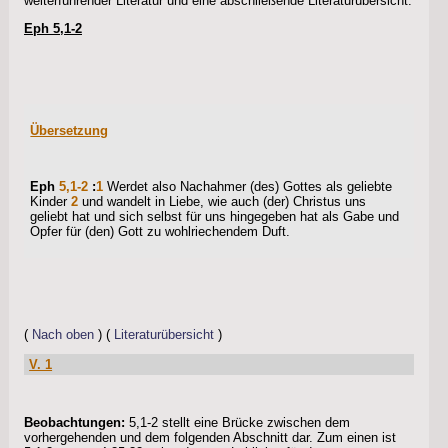
weiterführender Literatur und eine abschließende Literaturübersicht.
Eph 5,1-2
Übersetzung
Eph
5,1-2
:
1
Werdet also Nachahmer (des) Gottes als geliebte
Kinder
2
und wandelt in Liebe, wie auch (der) Christus uns
geliebt hat und sich selbst für uns hingegeben hat als Gabe und
Opfer für (den) Gott zu wohlriechendem Duft.
(
Nach oben
) (
Literaturübersicht
)
V. 1
Beobachtungen:
5,1-2 stellt eine Brücke zwischen dem
vorhergehenden und dem folgenden Abschnitt dar. Zum einen ist