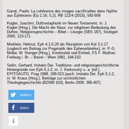
Garuti, Paolo; La cohérence des images sacrificielles dans l'épître
aux Éphésiens (Ep 2,16; 5,2), RB 122/4 (2015), 592-608
Kügler, Joachim; Duftmetaphorik im Neuen Testament, in: J.
Kügler [Hrsg.], Die Macht der Nase: zur religiösen Bedeutung des
Duftes; Religionsgeschichte – Bibel – Liturgie (SBS 187), Stuttgart
2000, 123-171
Merklein, Helmut; Eph 4,1-5,20 als Rezeption von Kol 3,1-17
(zugleich ein Beitrag zur Pragmatik des Epheserbriefes), in: P.-G.
Müller, W. Stenger [Hrsg.], Kontinuität und Einheit, FS F. Mußner,
Freiburg i. Br. – Basel – Wien 1981, 194-210
Sellin, Gerhard; Imitatio Dei. Traditions- und religionsgeschichtliche
Hintergründe von Eph 5,1-2, in: J. Kerkovský u. a. [ed.],
EPITOAUTO, Prag 1998, 298-313 (auch: Imitatio Dei: Eph 5,1-2,
in: W. Kraus [Hrsg.], Beiträge zur urchristlichen
Theologiegeschichte (BZNW 163), Berlin 2009, 395-407)
twittern
teilen