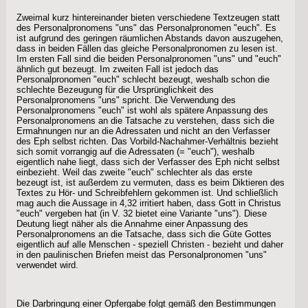
Zweimal kurz hintereinander bieten verschiedene Textzeugen statt
des Personalpronomens "uns" das Personalpronomen "euch". Es
ist aufgrund des geringen räumlichen Abstands davon auszugehen,
dass in beiden Fällen das gleiche Personalpronomen zu lesen ist.
Im ersten Fall sind die beiden Personalpronomen "uns" und "euch"
ähnlich gut bezeugt. Im zweiten Fall ist jedoch das
Personalpronomen "euch" schlecht bezeugt, weshalb schon die
schlechte Bezeugung für die Ursprünglichkeit des
Personalpronomens "uns" spricht. Die Verwendung des
Personalpronomens "euch" ist wohl als spätere Anpassung des
Personalpronomens an die Tatsache zu verstehen, dass sich die
Ermahnungen nur an die Adressaten und nicht an den Verfasser
des Eph selbst richten. Das Vorbild-Nachahmer-Verhältnis bezieht
sich somit vorrangig auf die Adressaten (= "euch"), weshalb
eigentlich nahe liegt, dass sich der Verfasser des Eph nicht selbst
einbezieht. Weil das zweite "euch" schlechter als das erste
bezeugt ist, ist außerdem zu vermuten, dass es beim Diktieren des
Textes zu Hör- und Schreibfehlern gekommen ist. Und schließlich
mag auch die Aussage in 4,32 irritiert haben, dass Gott in Christus
"euch" vergeben hat (in V. 32 bietet eine Variante "uns"). Diese
Deutung liegt näher als die Annahme einer Anpassung des
Personalpronomens an die Tatsache, dass sich die Güte Gottes
eigentlich auf alle Menschen - speziell Christen - bezieht und daher
in den paulinischen Briefen meist das Personalpronomen "uns"
verwendet wird.
Die Darbringung einer Opfergabe folgt gemäß den Bestimmungen