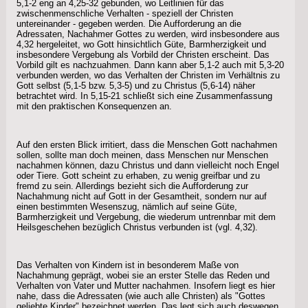
5,1-2 eng an 4,25-32 gebunden, wo Leitlinien für das
zwischenmenschliche Verhalten - speziell der Christen
untereinander - gegeben werden. Die Aufforderung an die
Adressaten, Nachahmer Gottes zu werden, wird insbesondere aus
4,32 hergeleitet, wo Gott hinsichtlich Güte, Barmherzigkeit und
insbesondere Vergebung als Vorbild der Christen erscheint. Das
Vorbild gilt es nachzuahmen. Dann kann aber 5,1-2 auch mit 5,3-20
verbunden werden, wo das Verhalten der Christen im Verhältnis zu
Gott selbst (5,1-5 bzw. 5,3-5) und zu Christus (5,6-14) näher
betrachtet wird. In 5,15-21 schließt sich eine Zusammenfassung
mit den praktischen Konsequenzen an.
Auf den ersten Blick irritiert, dass die Menschen Gott nachahmen
sollen, sollte man doch meinen, dass Menschen nur Menschen
nachahmen können, dazu Christus und dann vielleicht noch Engel
oder Tiere. Gott scheint zu erhaben, zu wenig greifbar und zu
fremd zu sein. Allerdings bezieht sich die Aufforderung zur
Nachahmung nicht auf Gott in der Gesamtheit, sondern nur auf
einen bestimmten Wesenszug, nämlich auf seine Güte,
Barmherzigkeit und Vergebung, die wiederum untrennbar mit dem
Heilsgeschehen bezüglich Christus verbunden ist (vgl. 4,32).
Das Verhalten von Kindern ist in besonderem Maße von
Nachahmung geprägt, wobei sie an erster Stelle das Reden und
Verhalten von Vater und Mutter nachahmen. Insofern liegt es hier
nahe, dass die Adressaten (wie auch alle Christen) als "Gottes
geliebte Kinder" bezeichnet werden. Das legt sich auch deswegen