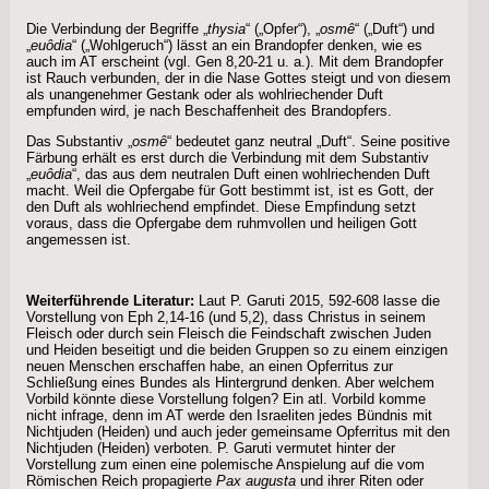
Die Verbindung der Begriffe „
thysia
“ („Opfer“), „
osmê
“ („Duft“) und
„
euôdia
“ („Wohlgeruch“) lässt an ein Brandopfer denken, wie es
auch im AT erscheint (vgl. Gen 8,20-21 u. a.). Mit dem Brandopfer
ist Rauch verbunden, der in die Nase Gottes steigt und von diesem
als unangenehmer Gestank oder als wohlriechender Duft
empfunden wird, je nach Beschaffenheit des Brandopfers.
Das Substantiv „
osmê
“ bedeutet ganz neutral „Duft“. Seine positive
Färbung erhält es erst durch die Verbindung mit dem Substantiv
„
euôdia
“, das aus dem neutralen Duft einen wohlriechenden Duft
macht. Weil die Opfergabe für Gott bestimmt ist, ist es Gott, der
den Duft als wohlriechend empfindet. Diese Empfindung setzt
voraus, dass die Opfergabe dem ruhmvollen und heiligen Gott
angemessen ist.
Weiterführende Literatur:
Laut P. Garuti 2015, 592-608 lasse die
Vorstellung von Eph 2,14-16 (und 5,2), dass Christus in seinem
Fleisch oder durch sein Fleisch die Feindschaft zwischen Juden
und Heiden beseitigt und die beiden Gruppen so zu einem einzigen
neuen Menschen erschaffen habe, an einen Opferritus zur
Schließung eines Bundes als Hintergrund denken. Aber welchem
Vorbild könnte diese Vorstellung folgen? Ein atl. Vorbild komme
nicht infrage, denn im AT werde den Israeliten jedes Bündnis mit
Nichtjuden (Heiden) und auch jeder gemeinsame Opferritus mit den
Nichtjuden (Heiden) verboten. P. Garuti vermutet hinter der
Vorstellung zum einen eine polemische Anspielung auf die vom
Römischen Reich propagierte
Pax augusta
und ihrer Riten oder