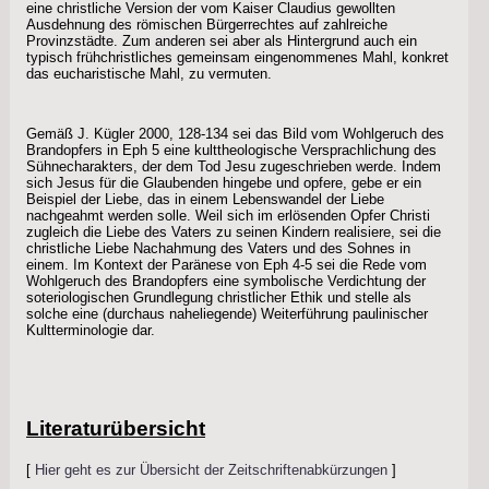
eine christliche Version der vom Kaiser Claudius gewollten
Ausdehnung des römischen Bürgerrechtes auf zahlreiche
Provinzstädte. Zum anderen sei aber als Hintergrund auch ein
typisch frühchristliches gemeinsam eingenommenes Mahl, konkret
das eucharistische Mahl, zu vermuten.
Gemäß J. Kügler 2000, 128-134 sei das Bild vom Wohlgeruch des
Brandopfers in Eph 5 eine kulttheologische Versprachlichung des
Sühnecharakters, der dem Tod Jesu zugeschrieben werde. Indem
sich Jesus für die Glaubenden hingebe und opfere, gebe er ein
Beispiel der Liebe, das in einem Lebenswandel der Liebe
nachgeahmt werden solle. Weil sich im erlösenden Opfer Christi
zugleich die Liebe des Vaters zu seinen Kindern realisiere, sei die
christliche Liebe Nachahmung des Vaters und des Sohnes in
einem. Im Kontext der Paränese von Eph 4-5 sei die Rede vom
Wohlgeruch des Brandopfers eine symbolische Verdichtung der
soteriologischen Grundlegung christlicher Ethik und stelle als
solche eine (durchaus naheliegende) Weiterführung paulinischer
Kultterminologie dar.
Literaturübersicht
[
Hier geht es zur Übersicht der Zeitschriftenabkürzungen
]