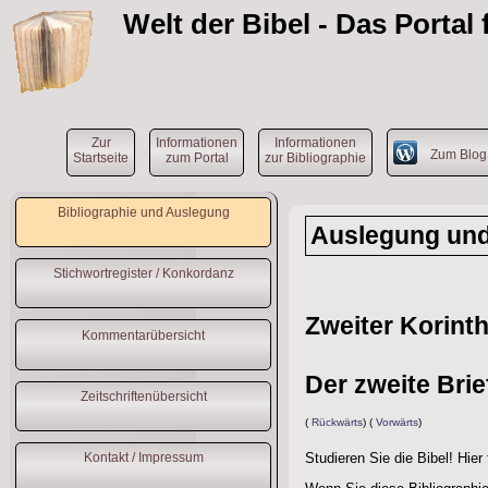
Welt der Bibel
- Das Portal
Zur
Informationen
Informationen
Zum Blo
Startseite
zum Portal
zur Bibliographie
Bibliographie und Auslegung
Auslegung und 
Stichwortregister / Konkordanz
Zweiter Korinth
Kommentarübersicht
Der zweite Brie
Zeitschriftenübersicht
(
Rückwärts
) (
Vorwärts
)
Studieren Sie die Bibel! Hier
Kontakt / Impressum