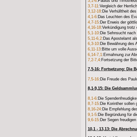
3,1-6
:Paulus und Timotheus
3,7-11
:Vergleich der Herrli
3,12-18
:Die Verhülltheit de
4,1-6
:Das Leuchten des Eva
4,7-15
:Der Erweis der göttl
4,16-18
:Verkündigung trotz
5,1-10
:Die Sehnsucht nach
5,11-6,2
:Das Apostelamt al
6,3-10
:Die Bewährung des A
6,11-13
:Bitte um volle Aus
6,14-7,1
:Ermahnung zur Ab
7,2-7,4
:Fortsetzung der Bi
7,5-16: Fortsetzung: Die 
7,5-16
:Die Freude des Paul
8,1-9,15: Die Geldsammlun
8,1-6
:Die Spendenfreudigke
8,7-15
:Die Korinther sollen
8,16-24
:Die Empfehlung des
9,1-5
:Die Begründung für di
9,6-15
:Der Segen freudige
10,1 - 13,13: Die Abrechn