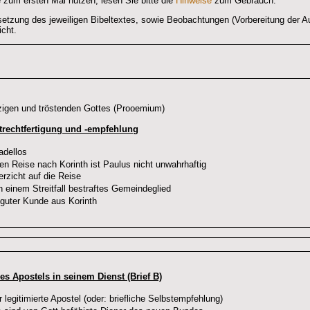
 zum ersten Mal nutzen, lesen Sie bitte die
Hinweise
zum Gebrauch.
setzung des jeweiligen Bibeltextes, sowie Beobachtungen (Vorbereitung der Au
icht.
zigen und tröstenden Gottes (Prooemium)
bstrechtfertigung und -empfehlung
adellos
en Reise nach Korinth ist Paulus nicht unwahrhaftig
erzicht auf die Reise
h einem Streitfall bestraftes Gemeindeglied
guter Kunde aus Korinth
es Apostels in seinem Dienst (Brief B)
egitimierte Apostel (oder: briefliche Selbstempfehlung)