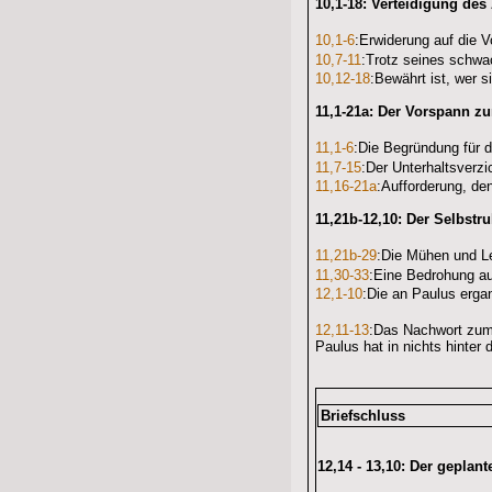
10,1-18: Verteidigung des
10,1-6
:Erwiderung auf die V
10,7-11
:Trotz seines schwac
10,12-18
:Bewährt ist, wer s
11,1-21a: Der Vorspann z
11,1-6
:Die Begründung für 
11,7-15
:Der Unterhaltsverz
11,16-21a
:Aufforderung, de
11,21b-12,10: Der Selbstr
11,21b-29
:Die Mühen und L
11,30-33
:Eine Bedrohung au
12,1-10
:Die an Paulus erg
12,11-13
:
Das Nachwort zum 
Paulus hat in nichts hinter
Briefschluss
12,14 - 13,10: Der geplan