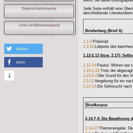
Wenn Sie diese Bibliographie
Jede Seite enthält eine Über
Datenschutzhinweise
abschließende Literaturübers
Links zur Bibelauslegung
Briefanfang (Brief A)
1,1-2
:Präskript
1,3-11
:Lobpreis des barmher
twittern
1,12-2,13 (bzw. 2,17): Sel
teilen
1,12-14
:Paulus’ Wirken war t
1,15-1,22
:Trotz der abgesagt
1,23-2,4
:Der Grund für den V
2,5-11
:Vergebung für ein nac
2,12-13
:Die Sehnsucht nach 
info
Briefkorpus
2,14-7,4: Die Bewährung d
2,14-17
:Themenangabe: Der l