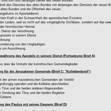
 sind von Gott befähigte Diener des neuen Bundes
chkeit des Dienstes des alten Bundes mit derjenigen des Dienstes der neuen 
s alten Bundes und die Offenheit des neuen
ngeliums im Aposteldienst
ichen Kraft in der Schwachheit der apostolischen Existenz
 der Leiden, weil es nicht auf das vergängliche Sichtbare, sondern auf das e
 der himmlischen Heimat
s Dienst der Versöhnung
postels in seinem Dienst
söhnung
sonderung von den Ungläubigen
tte um Aussöhnung
Bewährung des Apostels in seinem Dienst (Fortsetzung Brief A)
us über die Umkehr der korinthischen Gemeindeglieder
g für die Jerusalemer Gemeinde (Brief C; "Kollektenbrief“)
it der armen mazedonischen Gemeinden als Vorbild
 großzügig spenden und die Kollekte abschließen
 Titus und der beiden anderen Abgesandten
e Sendung des Titus und der beiden Begleiter
n Gebens
ung des Paulus mit seinen Gegnern (Brief D)