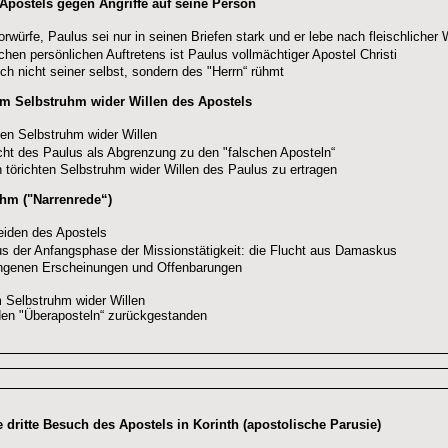
 Apostels gegen Angriffe auf seine Person
orwürfe, Paulus sei nur in seinen Briefen stark und er lebe nach fleischlicher
hen persönlichen Auftretens ist Paulus vollmächtiger Apostel Christi
ich nicht seiner selbst, sondern des "Herrn“ rühmt
um Selbstruhm wider Willen des Apostels
den Selbstruhm wider Willen
icht des Paulus als Abgrenzung zu den "falschen Aposteln“
n törichten Selbstruhm wider Willen des Paulus zu ertragen
uhm ("Narrenrede“)
eiden des Apostels
s der Anfangsphase der Missionstätigkeit: die Flucht aus Damaskus
angenen Erscheinungen und Offenbarungen
Selbstruhm wider Willen
 den "Überaposteln“ zurückgestanden
te dritte Besuch des Apostels in Korinth (apostolische Parusie)